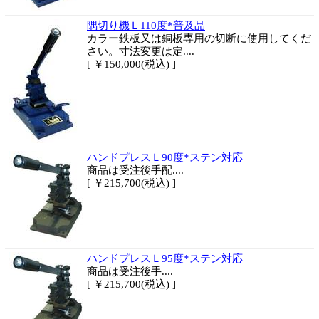
隅切り機Ｌ110度*普及品
カラー鉄板又は銅板専用の切断に使用してくだ
さい。寸法変更は定....
[ ￥150,000(税込) ]
ハンドプレスＬ90度*ステン対応
商品は
受注後手配....
[ ￥215,700(税込) ]
ハンドプレスＬ95度*ステン対応
商品は
受注後手....
[ ￥215,700(税込) ]