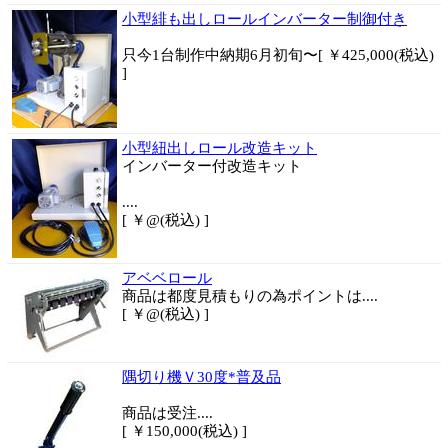
小型緋も出しロールインバーター制御付き
只今1台制作中納期6月初旬〜[ ￥425,000(税込)
]
小型紐出しロール改造キット
インバーター付改造キット
....
[ ￥@(税込) ]
アベベロール
商品は都度見積もりの為ポイントは....
[ ￥@(税込) ]
隅切り機Ｖ30度*普及品
商品は
受注....
[ ￥150,000(税込) ]