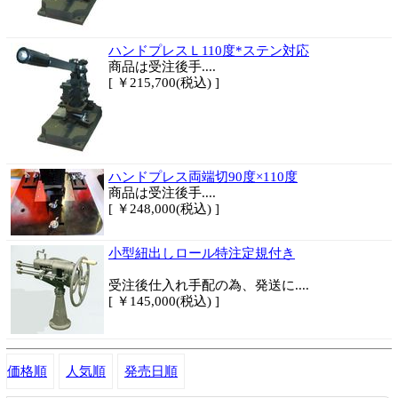
ハンドプレスＬ110度*ステン対応
商品は
受注後手....
[ ￥215,700(税込) ]
ハンドプレス両端切90度×110度
商品は
受注後手....
[ ￥248,000(税込) ]
小型紐出しロール特注定規付き
受注後仕入れ手配の為、発送に....
[ ￥145,000(税込) ]
価格順
人気順
発売日順