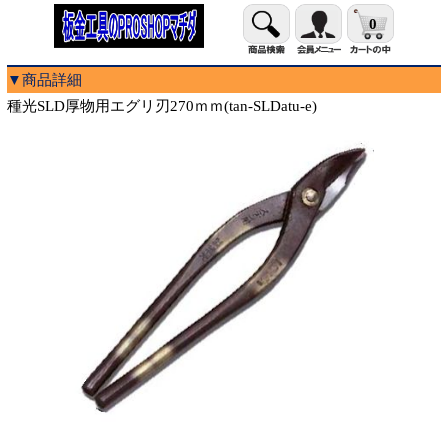
0
▼商品詳細
種光SLD厚物用エグリ刃270ｍｍ(tan-SLDatu-e)