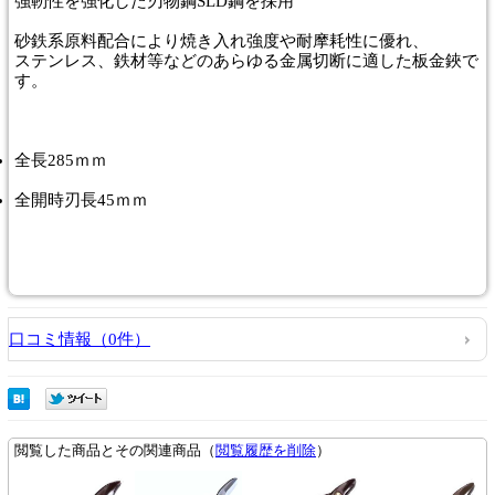
強靭性を強化した刃物鋼SLD鋼を採用
砂鉄系原料配合により焼き入れ強度や耐摩耗性に優れ、
ステンレス、鉄材等などのあらゆる金属切断に適した板金鋏で
す。
全長285ｍｍ
全開時刃長45ｍｍ
口コミ情報（0件）