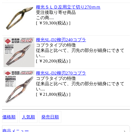
種光ＳＬＤ左用立て切り270ｍｍ
受注後取り寄せ商品
この商....
[ ￥59,300(税込) ]
種光SL-D2柳刃240コブラ
コブラタイプの特徴
従来品と比べて、刃先の部分が細身にできて
い....
[ ￥20,200(税込) ]
種光SL-D2柳刃270コブラ
コブラタイプの特徴
従来品と比べて、刃先の部分が細身にできて
い....
[ ￥21,800(税込) ]
価格順
人気順
発売日順
商品メニュー