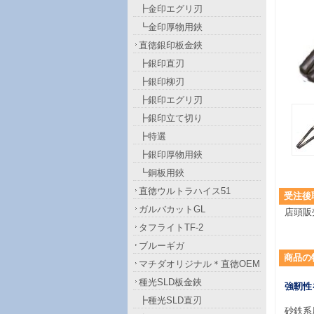
┣金印エグリ刃
┗金印厚物用鋏
直徳銀印板金鋏
┣銀印直刃
┣銀印柳刃
┣銀印エグリ刃
┣銀印立て切り
┣特選
┣銀印厚物用鋏
┗銅板用鋏
直徳ウルトラハイス51
受注後
ガルバカットGL
店頭販
タフライトTF-2
ブルーギガ
商品
の
マチダオリジナル＊直徳OEM
種光SLD板金鋏
強靭性
┣種光SLD直刃
砂鉄系