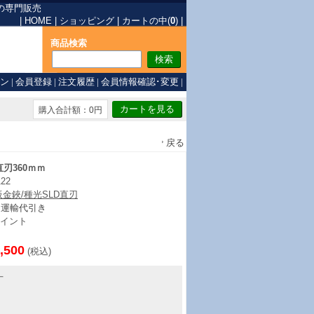
の専門販売
|
HOME
|
ショッピング
|
カートの中(
0
)
|
商品検索
ン
|
会員登録
|
注文履歴
|
会員情報確認･変更
|
購入合計額：0円
戻る
直刃360ｍｍ
122
板金鋏/種光SLD直刃
ト運輸代引き
イント
,500
(税込)
丁