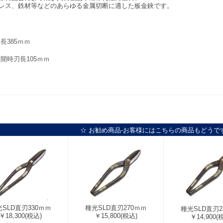
レス、鉄材等などのあらゆる金属切断に適した板金鋏です。
長385ｍｍ
開時刃長105ｍｍ
☆ お勧め商品-お客様にはこちらの商品もどうで
SLD直刃330ｍｍ
種光SLD直刃270ｍｍ
種光SLD直刃2
￥18,300
(税込)
￥15,800
(税込)
￥14,900
(