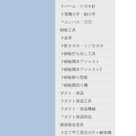
┣バール・ケガキ針
┣電機小手・銅小手
┗コンパス・刀刃
銅板工具
┣金床
┣影タガネ・ミゾタガネ
┣銅板打ち出し工具
┣銅板隅木アジャスト
┣銅板隅木アジャスト2
┣銅板飾り型板
┗銅板隅切り機
ダクト・保温
┣ダクト保温工具
┣ダクト・保温機械
┗ダクト保温部品
建築板金道具
┣立て平三晃式ガチャ解体機