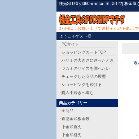
種光SLD直刃360ｍｍ[tan-SLD8122
3万円以上お買い上げで送料＋3.5万円以
ようこそゲスト様
PCサイト
ショッピングカートTOP
ハサミの大きさに迷ったとき
商
ツカミのサイズを調べたい
チェックした商品の履歴
ショッピングを続ける
購入手続きへ進む
商品カテゴリー
全商品
直徳金印板金鋏
┣金印直刃
┣金印柳刃