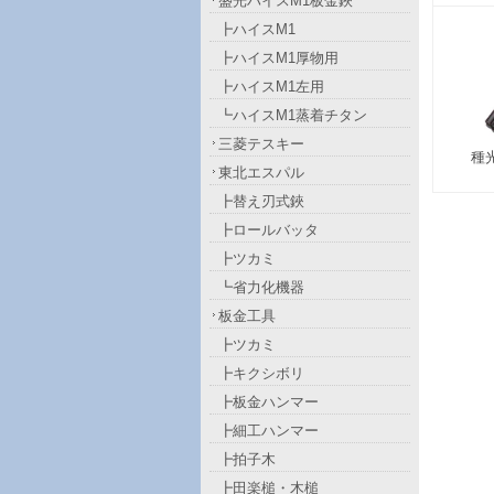
盛光ハイスM1板金鋏
┣ハイスM1
┣ハイスM1厚物用
┣ハイスM1左用
┗ハイスM1蒸着チタン
三菱テスキー
種光
東北エスパル
┣替え刃式鋏
┣ロールバッタ
┣ツカミ
┗省力化機器
板金工具
┣ツカミ
┣キクシボリ
┣板金ハンマー
┣細工ハンマー
┣拍子木
┣田楽槌・木槌