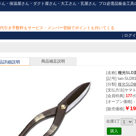
] 板金屋さん・保温屋さん・ダクト屋さん・大工さん・瓦屋さん
プロ必需品
板金工具
上で代引き手数料もサービス・メンバー登録でポイントも付いてくる
|
ログイ
商品補足説明
品詳細説明
[名称]
種光SLD
[記号] tan-SLD8
[分類]
種光SLD
[支払方法]
ヤマ
[会員特典]
177
ポ
[オープン価格] -
￥19
[販売価格]
在庫1丁