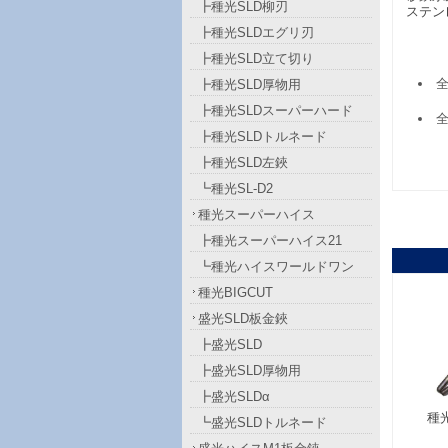
┣種光SLD柳刃
ステン
┣種光SLDエグリ刃
┣種光SLD立て切り
全
┣種光SLD厚物用
┣種光SLDスーパーハード
全
┣種光SLDトルネード
┣種光SLD左鋏
┗種光SL-D2
種光スーパーハイス
┣種光スーパーハイス21
┗種光ハイスワールドワン
種光BIGCUT
盛光SLD板金鋏
┣盛光SLD
┣盛光SLD厚物用
┣盛光SLDα
種光
┗盛光SLDトルネード