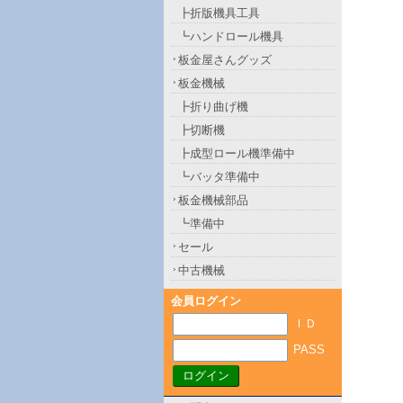
┣折版機具工具
┗ハンドロール機具
板金屋さんグッズ
板金機械
┣折り曲げ機
┣切断機
┣成型ロール機準備中
┗バッタ準備中
板金機械部品
┗準備中
セール
中古機械
会員ログイン
ＩＤ
PASS