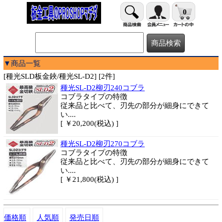
0
▼商品一覧
[種光SLD板金鋏/種光SL-D2] [2件]
種光SL-D2柳刃240コブラ
コブラタイプの特徴
従来品と比べて、刃先の部分が細身にできて
い....
[ ￥20,200(税込) ]
種光SL-D2柳刃270コブラ
コブラタイプの特徴
従来品と比べて、刃先の部分が細身にできて
い....
[ ￥21,800(税込) ]
価格順
人気順
発売日順