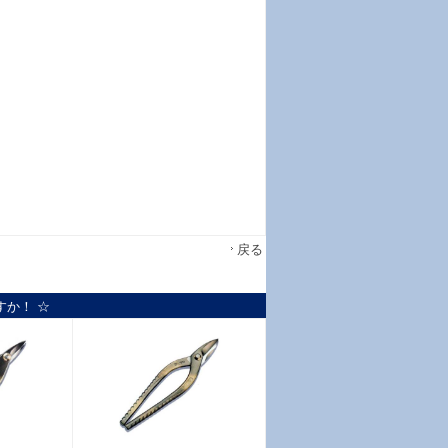
戻る
すか！ ☆