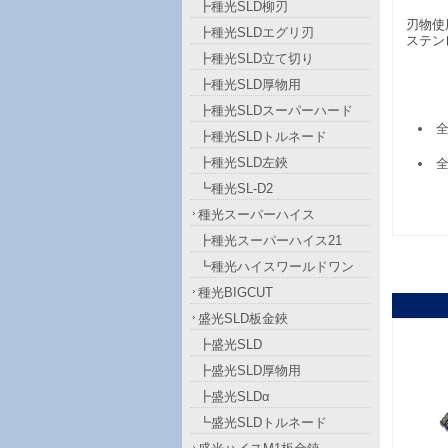
┣種光SLD柳刃
刃物使
┣種光SLDエグリ刃
ステン
┣種光SLD立て切り
┣種光SLD厚物用
┣種光SLDスーパーハード
全
┣種光SLDトルネード
┣種光SLD左鋏
全
┗種光SL-D2
種光スーパーハイス
┣種光スーパーハイス21
┗種光ハイスワールドワン
種光BIGCUT
盛光SLD板金鋏
┣盛光SLD
┣盛光SLD厚物用
┣盛光SLDα
┗盛光SLDトルネード