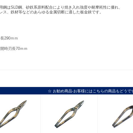
用鋼はSLD鋼、砂鉄系原料配合により焼き入れ強度や耐摩耗性に優れ、
レス、鉄材等などのあらゆる金属切断に適した板金鋏です。
長290ｍｍ
開時刃長70ｍｍ
☆ お勧め商品-お客様にはこちらの商品もどうで