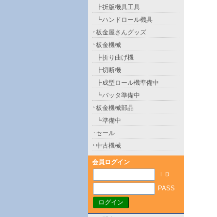
┣折版機具工具
┗ハンドロール機具
板金屋さんグッズ
板金機械
┣折り曲げ機
┣切断機
┣成型ロール機準備中
┗バッタ準備中
板金機械部品
┗準備中
セール
中古機械
会員ログイン
ＩＤ
PASS