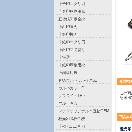
┣金印エグリ刃
┗金印厚物用鋏
直徳銀印板金鋏
┣銀印直刃
┣銀印柳刃
┣銀印エグリ刃
┣銀印立て切り
┣特選
┣銀印厚物用鋏
┗銅板用鋏
直徳ウルトラハイス51
受注後
ガルバカットGL
この商
タフライトTF-2
配達指
ブルーギガ
マチダオリジナル＊直徳OEM
商品
の
種光SLD板金鋏
┣種光SLD直刃
種光印