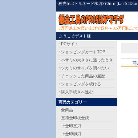
種光SLDトルネード柳刃270ｍｍ[tan-SL
3万円以上お買い上げで送料＋3.5万円以
ようこそゲスト様
PCサイト
ショッピングカートTOP
ハサミの大きさに迷ったとき
商
ツカミのサイズを調べたい
チェックした商品の履歴
ショッピングを続ける
購入手続きへ進む
商品カテゴリー
全商品
直徳金印板金鋏
┣金印直刃
┣金印柳刃