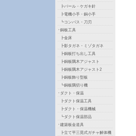
┣バール・ケガキ針
┣電機小手・銅小手
┗コンパス・刀刃
銅板工具
┣金床
┣影タガネ・ミゾタガネ
┣銅板打ち出し工具
┣銅板隅木アジャスト
┣銅板隅木アジャスト2
┣銅板飾り型板
┗銅板隅切り機
ダクト・保温
┣ダクト保温工具
┣ダクト・保温機械
┗ダクト保温部品
建築板金道具
┣立て平三晃式ガチャ解体機