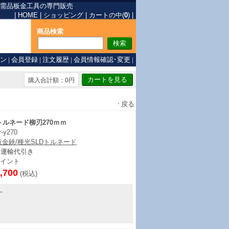
需品
板金工具の専門販売
|
HOME
|
ショッピング
|
カートの中(
0
)
|
商品検索
ン
|
会員登録
|
注文履歴
|
会員情報確認･変更
|
購入合計額：0円
戻る
トルネード柳刃270ｍｍ
r-y270
板金鋏/種光SLDトルネード
ト運輸代引き
イント
,700
(税込)
丁