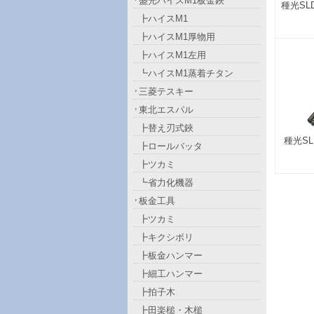
盛光ハイスM1板金鋏
種光SL
┣ハイスM1
┣ハイスM1厚物用
┣ハイスM1左用
┗ハイスM1蒸着チタン
三菱テスキー
東北エスパル
┣替え刃式鋏
種光S
┣ロールバッタ
┣ツカミ
┗省力化機器
板金工具
┣ツカミ
┣キクシボリ
┣板金ハンマー
┣細工ハンマー
┣拍子木
┣田楽槌・木槌