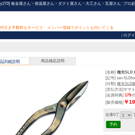
Dtor-y270] 板金屋さん・保温屋さん・ダクト屋さん・大工さん・瓦屋さん
プロ必
上で代引き手数料もサービス・メンバー登録でポイントも付いてくる
|
ログイ
商品補足説明
品詳細説明
[名称]
種光SLD
[記号] tan-SLDto
[分類]
種光SLD
[支払方法]
ヤマ
[会員特典]
179
ポ
￥19
[販売価格]
在庫0丁