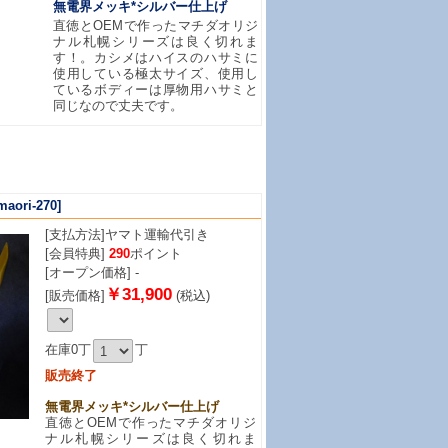
無電界メッキ*シルバー仕上げ
直徳とOEMで作ったマチダオリジ
ナル札幌シリーズは良く切れま
す！。カシメはハイスのハサミに
使用している極太サイズ、使用し
ているボディーは厚物用ハサミと
同じなので丈夫です。
maori-270]
[支払方法]
ヤマト運輸代引き
[会員特典]
290
ポイント
[オープン価格] -
￥31,900
[販売価格]
(税込)
在庫0丁
丁
販売終了
無電界メッキ*シルバー仕上げ
直徳とOEMで作ったマチダオリジ
ナル札幌シリーズは良く切れま