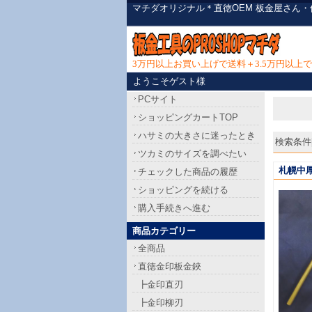
マチダオリジナル＊直徳OEM 板金屋さん
3万円以上お買い上げで送料＋3.5万円以
ようこそゲスト様
PCサイト
ショッピングカートTOP
ハサミの大きさに迷ったとき
検索条件[
ツカミのサイズを調べたい
札幌中厚
チェックした商品の履歴
ショッピングを続ける
購入手続きへ進む
商品カテゴリー
全商品
直徳金印板金鋏
┣金印直刃
┣金印柳刃