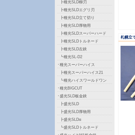
┣種光SLD柳刃
┣種光SLDエグリ刃
┣種光SLD立て切り
┣種光SLD厚物用
┣種光SLDスーパーハード
札幌立て
┣種光SLDトルネード
┣種光SLD左鋏
┗種光SL-D2
種光スーパーハイス
┣種光スーパーハイス21
┗種光ハイスワールドワン
種光BIGCUT
盛光SLD板金鋏
┣盛光SLD
┣盛光SLD厚物用
┣盛光SLDα
┗盛光SLDトルネード