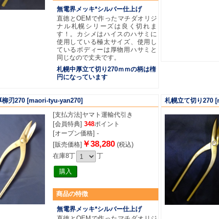
無電界メッキ*シルバー仕上げ
直徳とOEMで作ったマチダオリジ
ナル札幌シリーズは良く切れま
す！。カシメはハイスのハサミに
使用している極太サイズ、使用し
ているボディーは厚物用ハサミと
同じなので丈夫です。
札幌中厚立て切り270ｍｍの柄は楕
円になっています
柳刃270
[maori-tyu-yan270]
札幌立て切り270
[
[支払方法]
ヤマト運輸代引き
[会員特典]
348
ポイント
[オープン価格] -
￥38,280
[販売価格]
(税込)
在庫8丁
丁
商品
の特徴
無電界メッキ*シルバー仕上げ
直徳とOEMで作ったマチダオリジ