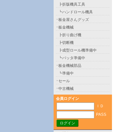
┣折版機具工具
┗ハンドロール機具
板金屋さんグッズ
板金機械
┣折り曲げ機
┣切断機
┣成型ロール機準備中
┗バッタ準備中
板金機械部品
┗準備中
セール
中古機械
会員ログイン
ＩＤ
PASS