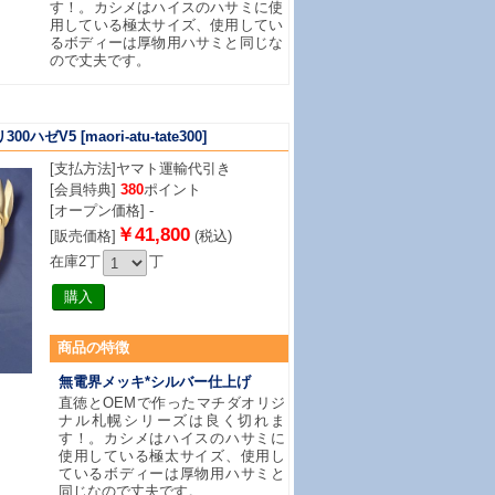
す！。カシメはハイスのハサミに使
用している極太サイズ、使用してい
るボディーは厚物用ハサミと同じな
ので丈夫です。
300ハゼV5
[maori-atu-tate300]
[支払方法]
ヤマト運輸代引き
[会員特典]
380
ポイント
[オープン価格] -
￥41,800
[販売価格]
(税込)
在庫2丁
丁
商品
の特徴
無電界メッキ*シルバー仕上げ
直徳とOEMで作ったマチダオリジ
ナル札幌シリーズは良く切れま
す！。カシメはハイスのハサミに
使用している極太サイズ、使用し
ているボディーは厚物用ハサミと
同じなので丈夫です。