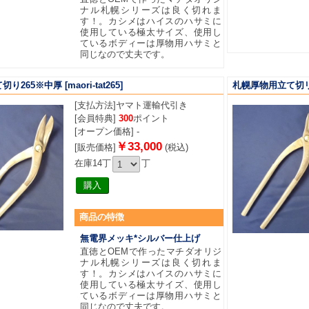
ナル札幌シリーズは良く切れま
す！。カシメはハイスのハサミに
使用している極太サイズ、使用し
ているボディーは厚物用ハサミと
同じなので丈夫です。
切り265※中厚
[maori-tat265]
札幌厚物用立て切リ
[支払方法]
ヤマト運輸代引き
[会員特典]
300
ポイント
[オープン価格] -
￥33,000
[販売価格]
(税込)
在庫14丁
丁
商品
の特徴
無電界メッキ*シルバー仕上げ
直徳とOEMで作ったマチダオリジ
ナル札幌シリーズは良く切れま
す！。カシメはハイスのハサミに
使用している極太サイズ、使用し
ているボディーは厚物用ハサミと
同じなので丈夫です。