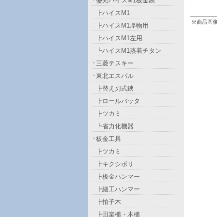
盛光ハイスM1板金鋏
┣ハイスM1
※商品画
┣ハイスM1厚物用
┣ハイスM1左用
┗ハイスM1蒸着チタン
三菱テスキー
東北エスパル
┣替え刃式鋏
┣ロールバッタ
┣ツカミ
┗省力化機器
板金工具
┣ツカミ
┣キクシボリ
┣板金ハンマー
┣細工ハンマー
┣拍子木
┣田楽槌・木槌