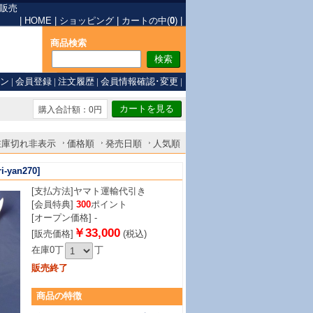
販売
|
HOME
|
ショッピング
|
カートの中(
0
)
|
商品検索
ン
|
会員登録
|
注文履歴
|
会員情報確認･変更
|
購入合計額：0円
在庫切れ非表示
価格順
発売日順
人気順
i-yan270]
[支払方法]
ヤマト運輸代引き
[会員特典]
300
ポイント
[オープン価格] -
￥33,000
[販売価格]
(税込)
在庫0丁
丁
販売終了
商品
の特徴