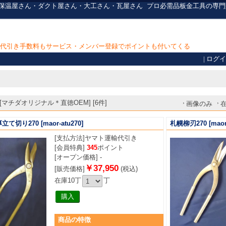
・保温屋さん・ダクト屋さん・大工さん・瓦屋さん
プロ必需品
板金工具の専門
上で代引き手数料もサービス・メンバー登録でポイントも付いてくる
|
ログイ
マチダオリジナル＊直徳OEM] [6件]
画像のみ
立て切り270
[maor-atu270]
札幌柳刃270
[maor
[支払方法]
ヤマト運輸代引き
[会員特典]
345
ポイント
[オープン価格] -
￥37,950
[販売価格]
(税込)
在庫10丁
丁
商品
の特徴