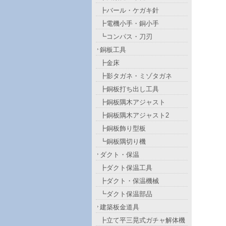
┣バール・ケガキ針
┣電機小手・銅小手
┗コンパス・刀刃
銅板工具
┣金床
┣影タガネ・ミゾタガネ
┣銅板打ち出し工具
┣銅板隅木アジャスト
┣銅板隅木アジャスト2
┣銅板飾り型板
┗銅板隅切り機
ダクト・保温
┣ダクト保温工具
┣ダクト・保温機械
┗ダクト保温部品
建築板金道具
┣立て平三晃式ガチャ解体機