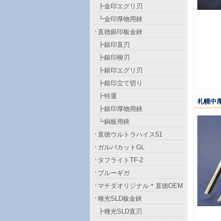
┣金印エグリ刃
┗金印厚物用鋏
直徳銀印板金鋏
┣銀印直刃
┣銀印柳刃
┣銀印エグリ刃
┣銀印立て切り
┣特選
札幌中厚
┣銀印厚物用鋏
┗銅板用鋏
直徳ウルトラハイス51
ガルバカットGL
タフライトTF-2
ブルーギガ
マチダオリジナル＊直徳OEM
種光SLD板金鋏
┣種光SLD直刃