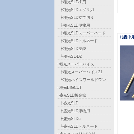
┣種光SLD柳刃
┣種光SLDエグリ刃
┣種光SLD立て切り
┣種光SLD厚物用
┣種光SLDスーパーハード
札幌中厚
┣種光SLDトルネード
┣種光SLD左鋏
┗種光SL-D2
種光スーパーハイス
┣種光スーパーハイス21
┗種光ハイスワールドワン
種光BIGCUT
盛光SLD板金鋏
┣盛光SLD
┣盛光SLD厚物用
┣盛光SLDα
┗盛光SLDトルネード