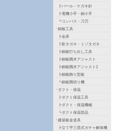
┣バール・ケガキ針
┣電機小手・銅小手
┗コンパス・刀刃
銅板工具
┣金床
┣影タガネ・ミゾタガネ
┣銅板打ち出し工具
┣銅板隅木アジャスト
┣銅板隅木アジャスト2
┣銅板飾り型板
┗銅板隅切り機
ダクト・保温
┣ダクト保温工具
┣ダクト・保温機械
┗ダクト保温部品
建築板金道具
┣立て平三晃式ガチャ解体機