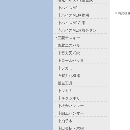
盛光ハイスM1板金鋏
┣ハイスM1
※商品画
┣ハイスM1厚物用
┣ハイスM1左用
┗ハイスM1蒸着チタン
三菱テスキー
東北エスパル
┣替え刃式鋏
┣ロールバッタ
┣ツカミ
┗省力化機器
板金工具
┣ツカミ
┣キクシボリ
┣板金ハンマー
┣細工ハンマー
┣拍子木
┣田楽槌・木槌