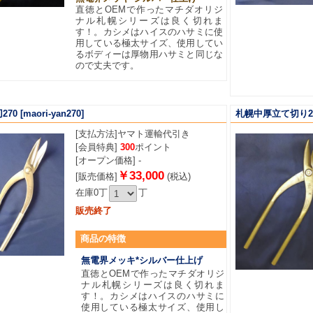
直徳とOEMで作ったマチダオリジ
ナル札幌シリーズは良く切れま
す！。カシメはハイスのハサミに使
用している極太サイズ、使用してい
るボディーは厚物用ハサミと同じな
ので丈夫です。
270
[maori-yan270]
札幌中厚立て切り2
[支払方法]
ヤマト運輸代引き
[会員特典]
300
ポイント
[オープン価格] -
￥33,000
[販売価格]
(税込)
在庫0丁
丁
販売終了
商品
の特徴
無電界メッキ*シルバー仕上げ
直徳とOEMで作ったマチダオリジ
ナル札幌シリーズは良く切れま
す！。カシメはハイスのハサミに
使用している極太サイズ、使用し