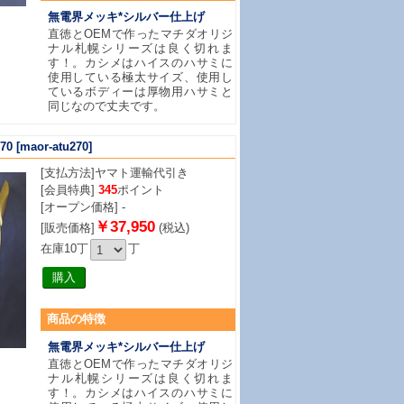
無電界メッキ*シルバー仕上げ
直徳とOEMで作ったマチダオリジ
ナル札幌シリーズは良く切れま
す！。カシメはハイスのハサミに
使用している極太サイズ、使用し
ているボディーは厚物用ハサミと
同じなので丈夫です。
70
[maor-atu270]
[支払方法]
ヤマト運輸代引き
[会員特典]
345
ポイント
[オープン価格] -
￥37,950
[販売価格]
(税込)
在庫10丁
丁
商品
の特徴
無電界メッキ*シルバー仕上げ
直徳とOEMで作ったマチダオリジ
ナル札幌シリーズは良く切れま
す！。カシメはハイスのハサミに