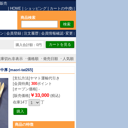
販売
|
HOME
|
ショッピング
|
カートの中(
0
)
|
商品検索
ン
|
会員登録
|
注文履歴
|
会員情報確認･変更
|
購入合計額：0円
在庫切れ非表示
価格順
発売日順
人気順
※中厚
[maori-tat265]
[支払方法]
ヤマト運輸代引き
[会員特典]
300
ポイント
[オープン価格] -
￥33,000
[販売価格]
(税込)
在庫14丁
丁
商品
の特徴