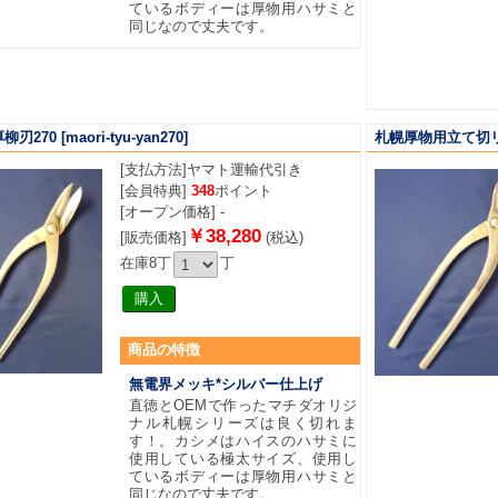
ているボディーは厚物用ハサミと
同じなので丈夫です。
柳刃270
[maori-tyu-yan270]
札幌厚物用立て切リ
[支払方法]
ヤマト運輸代引き
[会員特典]
348
ポイント
[オープン価格] -
￥38,280
[販売価格]
(税込)
在庫8丁
丁
商品
の特徴
無電界メッキ*シルバー仕上げ
直徳とOEMで作ったマチダオリジ
ナル札幌シリーズは良く切れま
す！。カシメはハイスのハサミに
使用している極太サイズ、使用し
ているボディーは厚物用ハサミと
同じなので丈夫です。