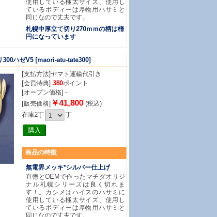
使用している極太サイズ、使用し
ているボディーは厚物用ハサミと
同じなので丈夫です。
札幌中厚立て切り270ｍｍの柄は楕
円になっています
300ハゼV5
[maori-atu-tate300]
[支払方法]
ヤマト運輸代引き
[会員特典]
380
ポイント
[オープン価格] -
￥41,800
[販売価格]
(税込)
在庫2丁
丁
商品
の特徴
無電界メッキ*シルバー仕上げ
直徳とOEMで作ったマチダオリジ
ナル札幌シリーズは良く切れま
す！。カシメはハイスのハサミに
使用している極太サイズ、使用し
ているボディーは厚物用ハサミと
同じなので丈夫です。