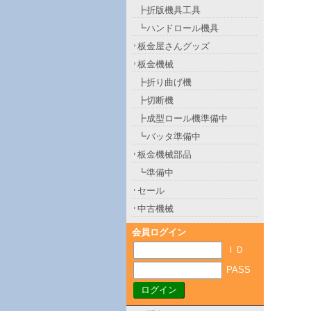
┣折版機具工具
┗ハンドロール機具
板金屋さんグッズ
板金機械
┣折り曲げ機
┣切断機
┣成型ロール機準備中
┗バッタ準備中
板金機械部品
┗準備中
セール
中古機械
会員ログイン
ＩＤ
PASS