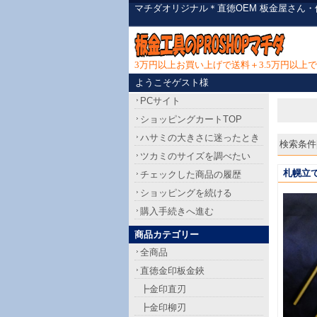
マチダオリジナル＊直徳OEM 板金屋さん
3万円以上お買い上げで送料＋3.5万円以
ようこそゲスト様
PCサイト
ショッピングカートTOP
ハサミの大きさに迷ったとき
検索条件[
ツカミのサイズを調べたい
札幌立て
チェックした商品の履歴
ショッピングを続ける
購入手続きへ進む
商品カテゴリー
全商品
直徳金印板金鋏
┣金印直刃
┣金印柳刃