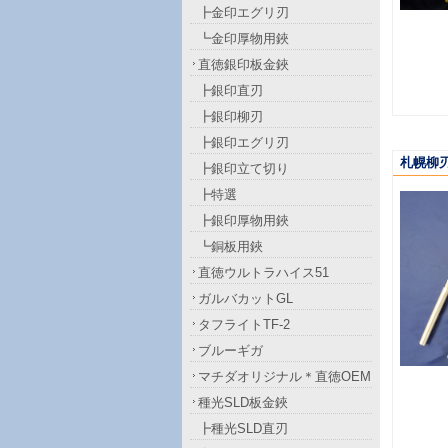
┣金印エグリ刃
┗金印厚物用鋏
直徳銀印板金鋏
┣銀印直刃
┣銀印柳刃
┣銀印エグリ刃
札幌柳刃
┣銀印立て切り
┣特選
┣銀印厚物用鋏
┗銅板用鋏
直徳ウルトラハイス51
ガルバカットGL
タフライトTF-2
ブルーギガ
マチダオリジナル＊直徳OEM
種光SLD板金鋏
┣種光SLD直刃