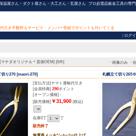
・保温屋さん・ダクト屋さん・大工さん・瓦屋さん
プロ必需品
板金工具の専門
上で代引き手数料もサービス・メンバー登録でポイントも付いてくる
|
ログイ
マチダオリジナル＊直徳OEM] [6件]
画像のみ
切り270
[maori-270]
札幌立て切り265
[支払方法]
ヤマト運輸代引き
[会員特典]
290
ポイント
[オープン価格] -
￥31,900
[販売価格]
(税込)
在庫0丁
丁
販売終了
無電界メッキ*シルバー仕上げ