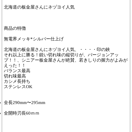
北海道の板金屋さんにネヅヨイ人気
商品
の特徴
無電界メッキ*シルバー仕上げ
北海道の板金屋さんにネヅヨイ人気、・・・・印の鋏
それ以上に勝る！鋭い切れ味の縦切りが、バージョンアッ
プ！！、シニアー板金屋さんが絶賛、若きしりの握力がよみが
えった！！
バランス最高
切れ味最高
カシメ長持ち
ステンレスOK
全長290mm〜295mm
全開時刃長60ｍｍ