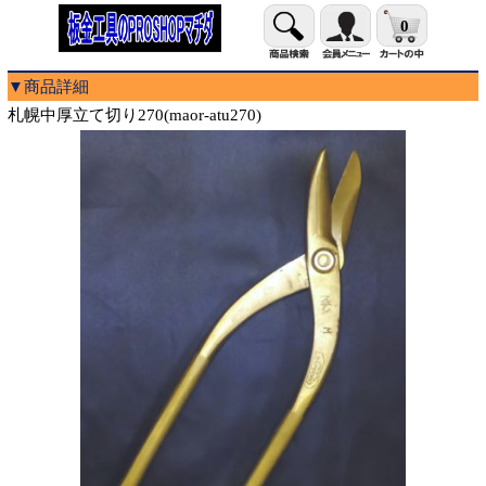
0
▼商品詳細
札幌中厚立て切り270(maor-atu270)