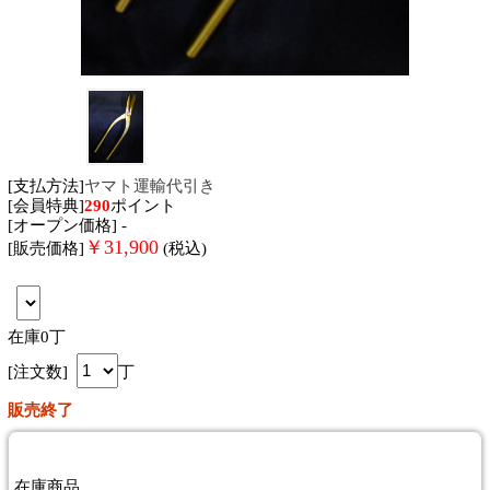
[支払方法]
ヤマト運輸代引き
[会員特典]
290
ポイント
[オープン価格] -
￥
31,900
[販売価格]
(税込)
在庫0丁
[注文数]
丁
販売終了
在庫商品