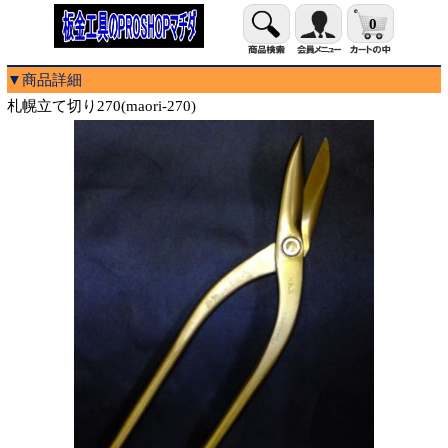
0
▼商品詳細
札幌立て切り270(maori-270)