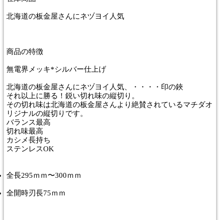
北海道の板金屋さんにネヅヨイ人気
商品
の特徴
無電界メッキ*シルバー仕上げ
北海道の板金屋さんにネヅヨイ人気、・・・・印の鋏
それ以上に勝る！鋭い切れ味の縦切り。
その切れ味は北海道の板金屋さんより絶賛されているマチダオ
リジナルの縦切りです。
バランス最高
切れ味最高
カシメ長持ち
ステンレスOK
全長295ｍｍ〜300ｍｍ
全開時刃長75ｍｍ