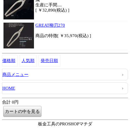
生産に手間....
[ ￥32,890(税込) ]
GREAT柳刃270
商品
の特徴
[ ￥35,970(税込) ]
価格順
人気順
発売日順
商品メニュー
HOME
合計 0円
板金工具のPROSHOPマチダ