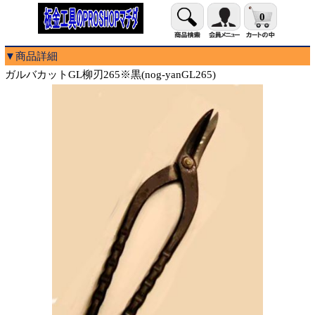
0
▼商品詳細
ガルバカットGL柳刃265※黒(nog-yanGL265)