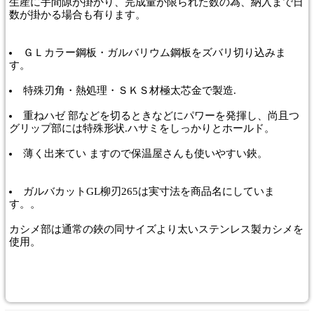
生産に手間隙が掛かり、完成量が限られた数の為、納入まで日
数が掛かる場合も有ります。
ＧＬカラー鋼板・ガルバリウム鋼板をズバリ切り込みま
す。
特殊刃角・熱処理・ＳＫＳ材極太芯金で製造.
重ねハゼ 部などを切るときなどにパワーを発揮し、尚且つ
グリップ部には特殊形状.ハサミをしっかりとホールド。
薄く出来てい ますので保温屋さんも使いやすい鋏。
ガルバカットGL柳刃265は実寸法を商品名にしていま
す。。
カシメ部は通常の鋏の同サイズより太いステンレス製カシメを
使用。