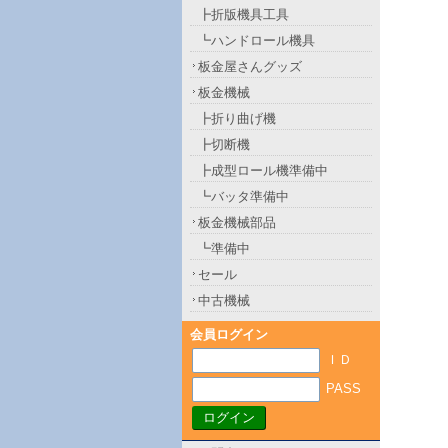
┣折版機具工具
┗ハンドロール機具
板金屋さんグッズ
板金機械
┣折り曲げ機
┣切断機
┣成型ロール機準備中
┗バッタ準備中
板金機械部品
┗準備中
セール
中古機械
会員ログイン
ＩＤ
PASS