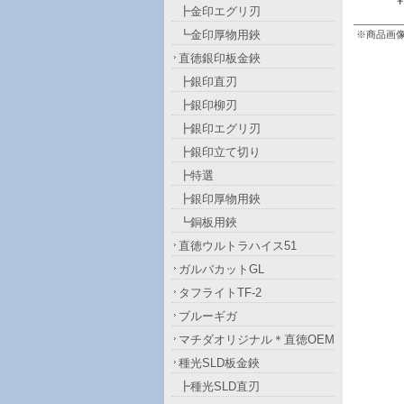
￥
┣金印エグリ刃
┗金印厚物用鋏
※商品画
直徳銀印板金鋏
┣銀印直刃
┣銀印柳刃
┣銀印エグリ刃
┣銀印立て切り
┣特選
┣銀印厚物用鋏
┗銅板用鋏
直徳ウルトラハイス51
ガルバカットGL
タフライトTF-2
ブルーギガ
マチダオリジナル＊直徳OEM
種光SLD板金鋏
┣種光SLD直刃