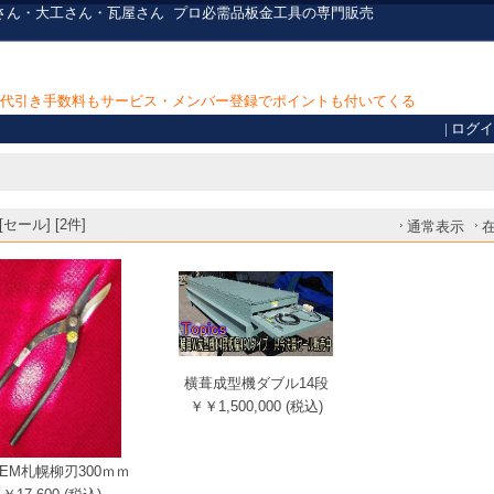
さん・大工さん・瓦屋さん
プロ必需品
板金工具の専門販売
上で代引き手数料もサービス・メンバー登録でポイントも付いてくる
|
ログイ
セール] [2件]
通常表示
横葺成型機ダブル14段
￥￥1,500,000 (税込)
EM札幌柳刃300ｍｍ