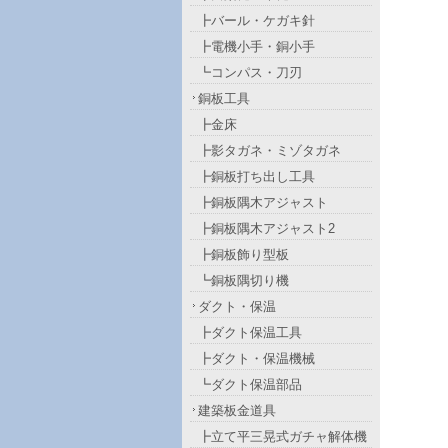
┣バール・ケガキ針
┣電機小手・銅小手
┗コンパス・刀刃
銅板工具
┣金床
┣影タガネ・ミゾタガネ
┣銅板打ち出し工具
┣銅板隅木アジャスト
┣銅板隅木アジャスト2
┣銅板飾り型板
┗銅板隅切り機
ダクト・保温
┣ダクト保温工具
┣ダクト・保温機械
┗ダクト保温部品
建築板金道具
┣立て平三晃式ガチャ解体機