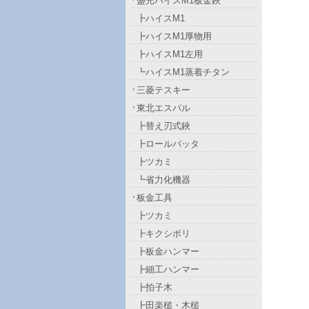
盛光ハイスM1板金鋏
┣ハイスM1
┣ハイスM1厚物用
┣ハイスM1左用
┗ハイスM1蒸着チタン
三菱テスキー
東北エスパル
┣替え刃式鋏
┣ロールバッタ
┣ツカミ
┗省力化機器
板金工具
┣ツカミ
┣キクシボリ
┣板金ハンマー
┣細工ハンマー
┣拍子木
┣田楽槌・木槌