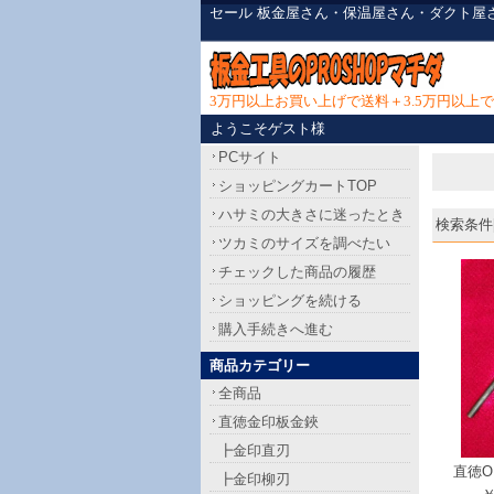
セール 板金屋さん・保温屋さん・ダクト屋
3万円以上お買い上げで送料＋3.5万円以
ようこそゲスト様
PCサイト
ショッピングカートTOP
ハサミの大きさに迷ったとき
検索条件[
ツカミのサイズを調べたい
チェックした商品の履歴
ショッピングを続ける
購入手続きへ進む
商品カテゴリー
全商品
直徳金印板金鋏
┣金印直刃
直徳O
┣金印柳刃