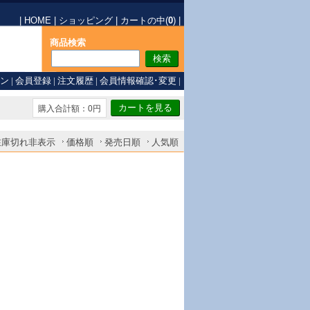
|
HOME
|
ショッピング
|
カートの中(
0
)
|
商品検索
ン
|
会員登録
|
注文履歴
|
会員情報確認･変更
|
購入合計額：0円
在庫切れ非表示
価格順
発売日順
人気順