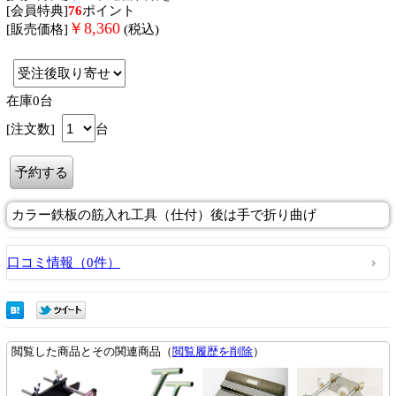
[会員特典]
76
ポイント
￥
8,360
[販売価格]
(税込)
在庫0台
[注文数]
台
カラー鉄板の筋入れ工具（仕付）後は手で折り曲げ
口コミ情報（0件）