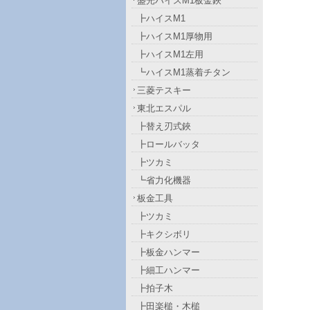
盛光ハイスM1板金鋏
┣ハイスM1
┣ハイスM1厚物用
┣ハイスM1左用
┗ハイスM1蒸着チタン
三菱テスキー
東北エスパル
┣替え刃式鋏
┣ロールバッタ
┣ツカミ
┗省力化機器
板金工具
┣ツカミ
┣キクシボリ
┣板金ハンマー
┣細工ハンマー
┣拍子木
┣田楽槌・木槌