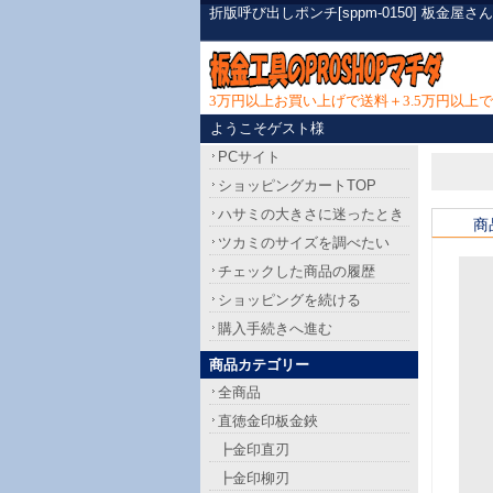
折版呼び出しポンチ[sppm-0150] 板
3万円以上お買い上げで送料＋3.5万円以
ようこそゲスト様
PCサイト
ショッピングカートTOP
ハサミの大きさに迷ったとき
商
ツカミのサイズを調べたい
チェックした商品の履歴
ショッピングを続ける
購入手続きへ進む
商品カテゴリー
全商品
直徳金印板金鋏
┣金印直刃
┣金印柳刃