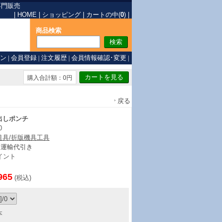
専門販売
|
HOME
|
ショッピング
|
カートの中(
0
)
|
商品検索
ン
|
会員登録
|
注文履歴
|
会員情報確認･変更
|
購入合計額：0円
戻る
出しポンチ
0
道具/折版機具工具
ト運輸代引き
イント
965
(税込)
本