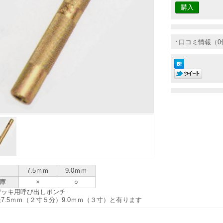
口コミ情報（0
7.5ｍｍ
9.0ｍｍ
庫
×
○
デッキ用呼び出しポンチ
7.5ｍｍ（２寸５分）9.0ｍｍ（３寸）と有ります