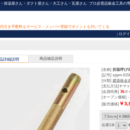
金屋さん・保温屋さん・ダクト屋さん・大工さん・瓦屋さん
プロ必需品
板金工具の
上で代引き手数料もサービス・メンバー登録でポイントも付いてくる
|
ログイ
商品補足説明
品詳細説明
[名称]
折版呼び
[記号] sppm-015
[分類]
建築板金
[支払方法]
ヤマ
[会員特典]
36
ポ
[オープン価格] -
￥3,
[販売価格]
在庫2本