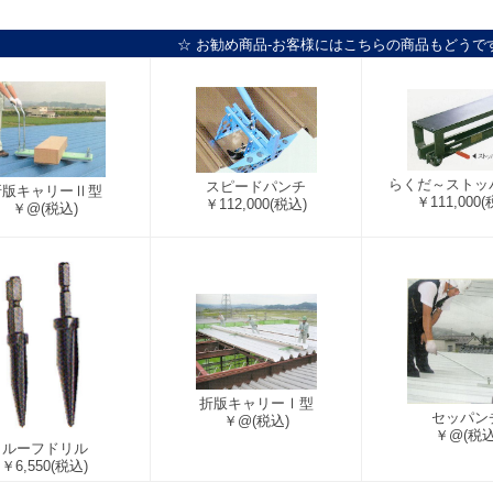
☆ お勧め商品-お客様にはこちらの商品もどうで
らくだ～ストッ
スピードパンチ
折版キャリーⅡ型
￥111,000
(
￥112,000
(税込)
￥@
(税込)
折版キャリーⅠ型
セッパン
￥@
(税込)
￥@
(税込
ルーフドリル
￥6,550
(税込)