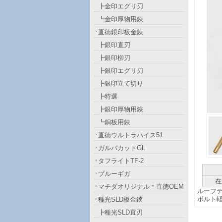
┣金印エグリ刃
┗金印厚物用鋏
直徳銀印板金鋏
┣銀印直刃
┣銀印柳刃
┣銀印エグリ刃
┣銀印立て切り
┣特選
┣銀印厚物用鋏
┗銅板用鋏
直徳ウルトラハイス51
ガルバカットGL
タフライトTF-2
ブルーギガ
在
マチダオリジナル＊直徳OEM
ルーフ
ボルト軽
種光SLD板金鋏
┣種光SLD直刃