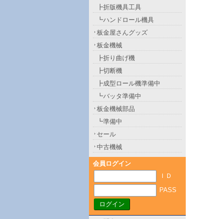
┣折版機具工具
┗ハンドロール機具
板金屋さんグッズ
板金機械
┣折り曲げ機
┣切断機
┣成型ロール機準備中
┗バッタ準備中
板金機械部品
┗準備中
セール
中古機械
会員ログイン
ＩＤ
PASS