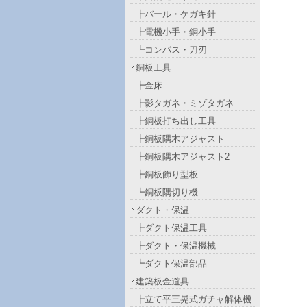
┣バール・ケガキ針
┣電機小手・銅小手
┗コンパス・刀刃
銅板工具
┣金床
┣影タガネ・ミゾタガネ
┣銅板打ち出し工具
┣銅板隅木アジャスト
┣銅板隅木アジャスト2
┣銅板飾り型板
┗銅板隅切り機
ダクト・保温
┣ダクト保温工具
┣ダクト・保温機械
┗ダクト保温部品
建築板金道具
┣立て平三晃式ガチャ解体機