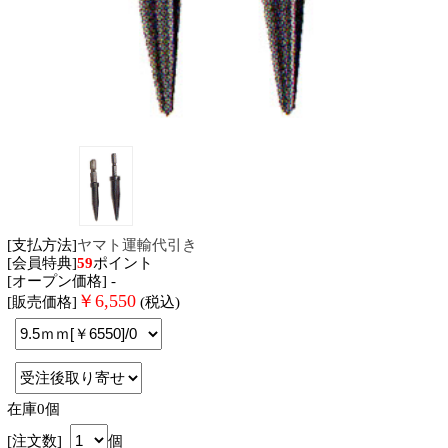
[支払方法]
ヤマト運輸代引き
[会員特典]
59
ポイント
[オープン価格] -
￥
6,550
[販売価格]
(税込)
在庫0個
[注文数]
個