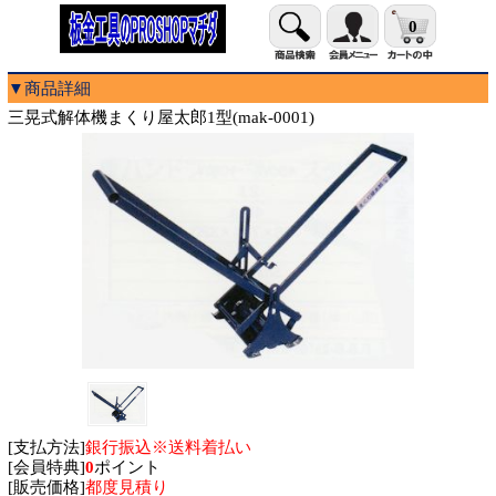
0
▼商品詳細
三晃式解体機まくり屋太郎1型(mak-0001)
[支払方法]
銀行振込※送料着払い
[会員特典]
0
ポイント
[販売価格]
都度見積り