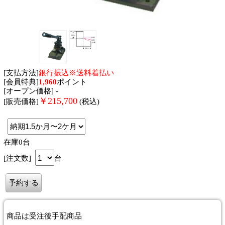
[支払方法]
銀行振込※送料着払い
[会員特典]
1,960
ポイント
[オープン価格] -
￥
215,700
[販売価格]
(税込)
在庫0台
[注文数]
台
商品は
受注後手配商品