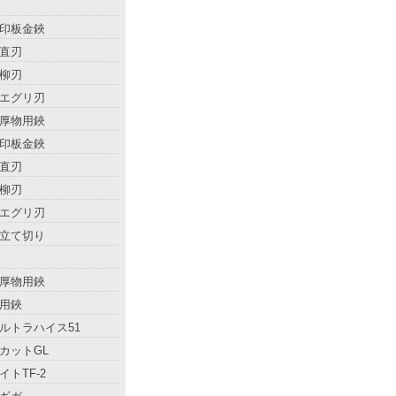
印板金鋏
直刃
柳刃
エグリ刃
厚物用鋏
印板金鋏
直刃
柳刃
エグリ刃
立て切り
厚物用鋏
用鋏
ルトラハイス51
カットGL
イトTF-2