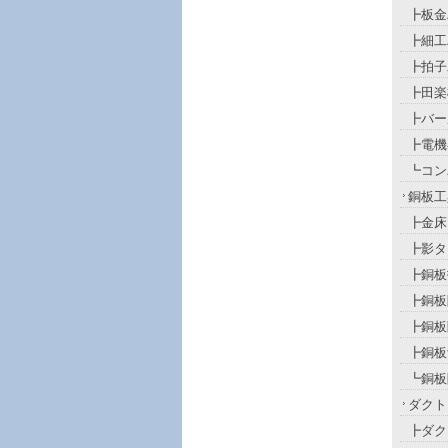
┣板金
┣細工
┣拍子
┣田楽
┣バー
┣電機
┗コン
銅板工
┣金床
┣影タ
┣銅板
┣銅板
┣銅板
┣銅板
┗銅板
ダクト
┣ダク