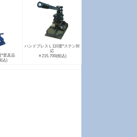
ハンドプレスＬ110度*ステン対
応
度*普及品
￥215,700
(税込)
税込)