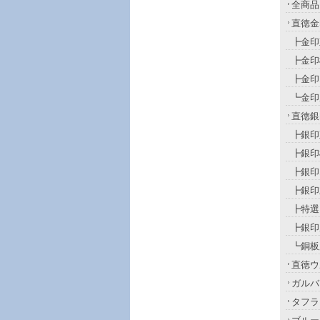
全商品
直徳金
┣金印
┣金印
┣金印
┗金印
直徳銀
┣銀印
┣銀印
┣銀印
┣銀印
┣特選
┣銀印
┗銅板
直徳ウ
ガルバ
タフラ