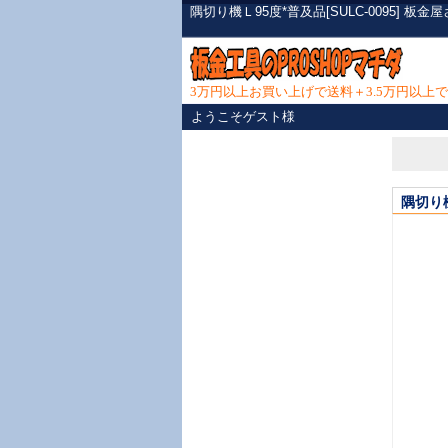
隅切り機Ｌ95度*普及品[SULC-0095]
3万円以上お買い上げで送料＋3.5万円以
ようこそゲスト様
隅切り