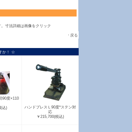
す。寸法詳細は画像をクリック
戻る
すか！ ☆
0度×110
ハンドプレスＬ90度*ステン対
税込)
応
￥215,700
(税込)