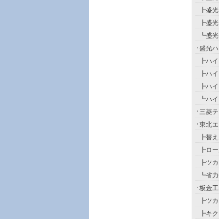
┣盛光
┣盛光
┗盛光
盛光ハ
┣ハイ
┣ハイ
┣ハイ
┗ハイ
三菱テ
東北エ
┣替え
┣ロー
┣ツカ
┗省力
板金工
┣ツカ
┣キク