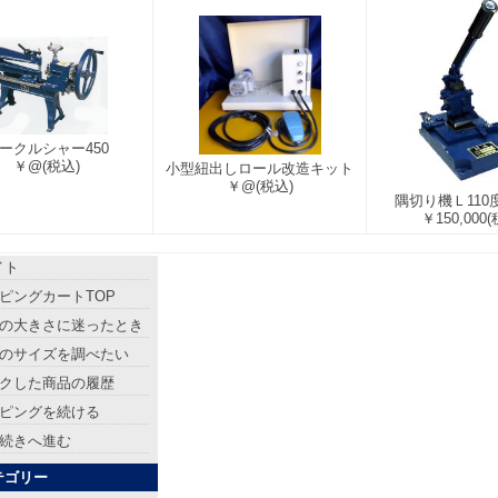
ークルシャー450
￥@
(税込)
小型紐出しロール改造キット
￥@
(税込)
隅切り機Ｌ110
￥150,000
(
イト
ピングカートTOP
の大きさに迷ったとき
のサイズを調べたい
クした商品の履歴
ピングを続ける
続きへ進む
テゴリー