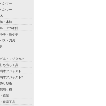
ハンマー
ハンマー
木
槌・木槌
ル・ケガキ針
小手・銅小手
パス・刀刃
具
ガネ・ミゾタガネ
打ち出し工具
隅木アジャスト
隅木アジャスト2
飾り型板
隅切り機
・保温
ト保温工具