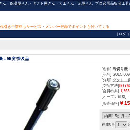
 板金屋さん・保温屋さん・ダクト屋さん・大工さん・瓦屋さん
プロ必需品
板金工具
上で代引き手数料もサービス・メンバー登録でポイントも付いてくる
|
ログイ
機Ｌ95度*普及品
[名称]
隅切り機Ｌ
[記号] SULC-009
[分類]
ダクト・
[支払方法]
銀行
[会員特典]
1,363
[オープン価格] -
￥15
[販売価格]
在庫0台