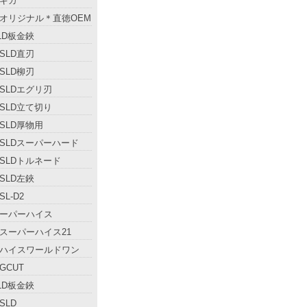
ギガ
オリジナル＊直徳OEM
LD板金鋏
SLD直刃
SLD柳刃
SLDエグリ刃
SLD立て切り
SLD厚物用
SLDスーパーハード
SLDトルネード
SLD左鋏
L-D2
ーパーハイス
スーパーハイス21
ハイスワールドワン
GCUT
LD板金鋏
SLD