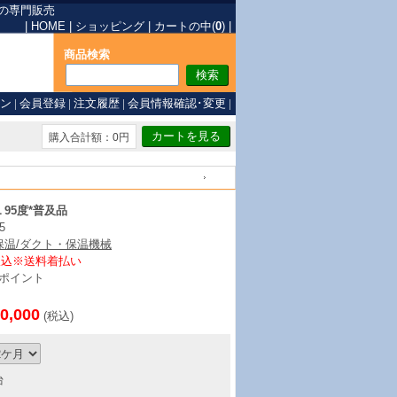
の専門販売
|
HOME
|
ショッピング
|
カートの中(
0
)
|
商品検索
ン
|
会員登録
|
注文履歴
|
会員情報確認･変更
|
購入合計額：0円
戻る
95度*普及品
5
保温/ダクト・保温機械
振込※送料着払い
ポイント
0,000
(税込)
台