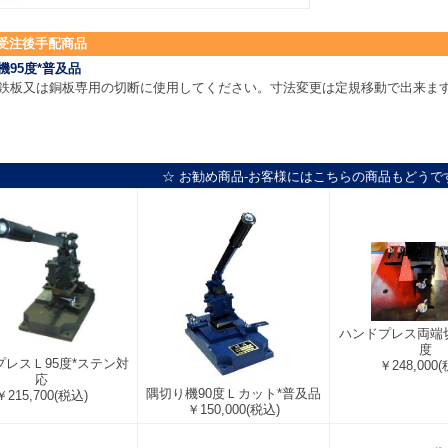
受注後手配商品
機95度*普及品
鉄板又は銅板専用の切断に使用してください。寸法変更は定規移動で出来ま
☆ お勧め商品-お客様にはこちらの商品もどうで
ハンドプレス両端切9
度
プレスＬ95度*ステン対
￥248,000
(
応
隅切り機90度Ｌカット*普及品
￥215,700
(税込)
￥150,000
(税込)