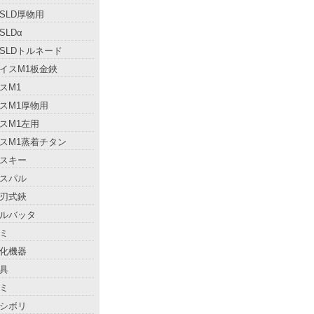
SLD厚物用
SLDα
SLDトルネード
イスM1板金鋏
スM1
スM1厚物用
スM1左用
スM1蒸着チタン
スキー
スパル
刃式鋏
ルバッタ
ミ
化機器
具
ミ
シボリ