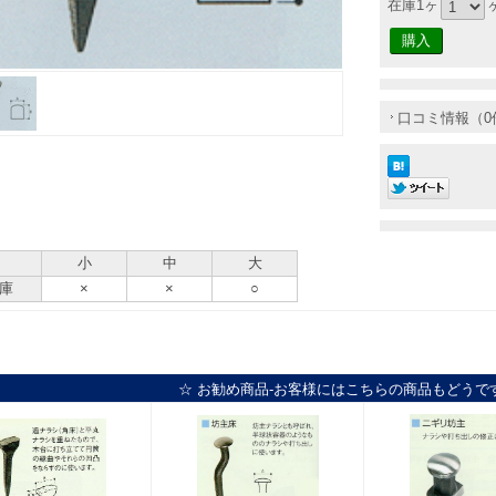
在庫1ヶ
口コミ情報（0
小
中
大
庫
×
×
○
☆ お勧め商品-お客様にはこちらの商品もどうで