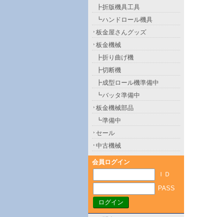
┣折版機具工具
┗ハンドロール機具
板金屋さんグッズ
板金機械
┣折り曲げ機
┣切断機
┣成型ロール機準備中
┗バッタ準備中
板金機械部品
┗準備中
セール
中古機械
会員ログイン
ＩＤ
PASS