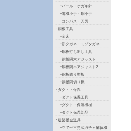
┣バール・ケガキ針
┣電機小手・銅小手
┗コンパス・刀刃
銅板工具
┣金床
┣影タガネ・ミゾタガネ
┣銅板打ち出し工具
┣銅板隅木アジャスト
┣銅板隅木アジャスト2
┣銅板飾り型板
┗銅板隅切り機
ダクト・保温
┣ダクト保温工具
┣ダクト・保温機械
┗ダクト保温部品
建築板金道具
┣立て平三晃式ガチャ解体機