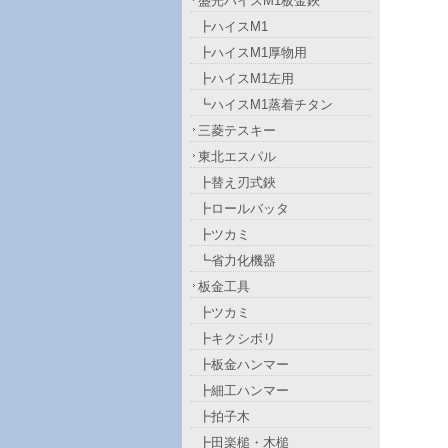
盛光ハイスM1板金鋏
┣ハイスM1
┣ハイスM1厚物用
┣ハイスM1左用
┗ハイスM1蒸着チタン
三菱テスキー
東北エスパル
┣替え刃式鋏
┣ロールバッタ
┣ツカミ
┗省力化機器
板金工具
┣ツカミ
┣キクシボリ
┣板金ハンマー
┣細工ハンマー
┣拍子木
┣田楽槌・木槌