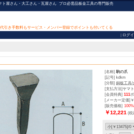
・ダクト屋さん・大工さん・瓦屋さん
プロ必需品
板金工具の専門販売
上で代引き手数料もサービス・メンバー登録でポイントも付いてくる
|
ログイ
[名称]
駒の爪
[記号] kdkm
[分類]
銅板工具/
[支払方法]
ヤマ
[会員特典]
111
ポ
[メーカー定価]￥ 
[販売価格]
100
￥12,221
(税