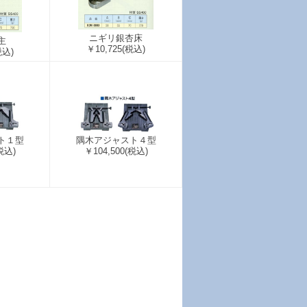
ニギリ銀杏床
主
￥10,725
(税込)
税込)
ト１型
隅木アジャスト４型
税込)
￥104,500
(税込)