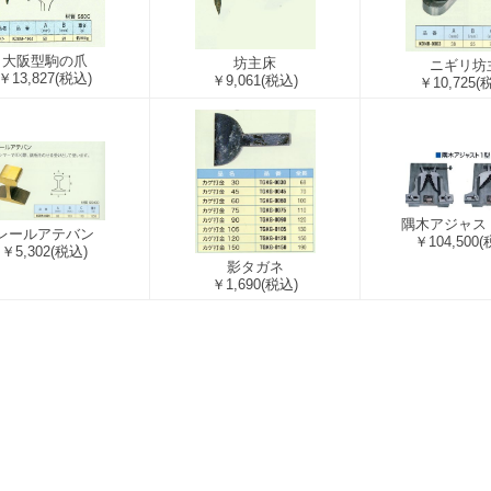
大阪型駒の爪
坊主床
ニギリ坊
￥13,827
(税込)
￥9,061
(税込)
￥10,725
(
隅木アジャス
レールアテバン
￥104,500
(
￥5,302
(税込)
影タガネ
￥1,690
(税込)