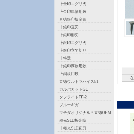
┣金印エグリ刃
┗金印厚物用鋏
直徳銀印板金鋏
┣銀印直刃
┣銀印柳刃
┣銀印エグリ刃
┣銀印立て切り
┣特選
┣銀印厚物用鋏
┗銅板用鋏
在
直徳ウルトラハイス51
ガルバカットGL
タフライトTF-2
ブルーギガ
マチダオリジナル＊直徳OEM
種光SLD板金鋏
┣種光SLD直刃