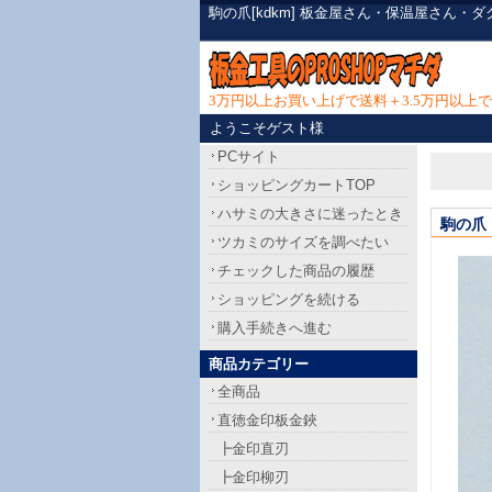
駒の爪[kdkm] 板金屋さん・保温屋さん
3万円以上お買い上げで送料＋3.5万円以
ようこそゲスト様
PCサイト
ショッピングカートTOP
ハサミの大きさに迷ったとき
駒の爪
ツカミのサイズを調べたい
チェックした商品の履歴
ショッピングを続ける
購入手続きへ進む
商品カテゴリー
全商品
直徳金印板金鋏
┣金印直刃
┣金印柳刃