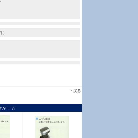
ヶ
件）
戻る
すか！ ☆