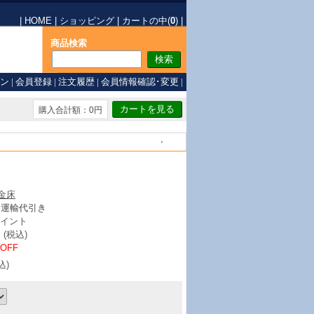
|
HOME
|
ショッピング
|
カートの中(
0
)
|
商品検索
ン
|
会員登録
|
注文履歴
|
会員情報確認･変更
|
購入合計額：0円
戻る
金床
ト運輸代引き
イント
(税込)
%OFF
込)