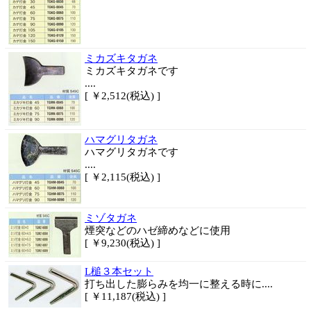
ミカズキタガネ
ミカズキタガネです
....
[ ￥2,512(税込) ]
ハマグリタガネ
ハマグリタガネです
....
[ ￥2,115(税込) ]
ミゾタガネ
煙突などのハゼ締めなどに使用
[ ￥9,230(税込) ]
L槌３本セット
打ち出した膨らみを均一に整える時に....
[ ￥11,187(税込) ]