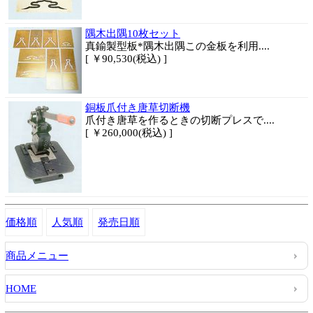
隅木出隅10枚セット
真鍮製型板*隅木出隅この金板を利用....
[ ￥90,530(税込) ]
銅板爪付き唐草切断機
爪付き唐草を作るときの切断プレスで....
[ ￥260,000(税込) ]
価格順
人気順
発売日順
商品メニュー
HOME