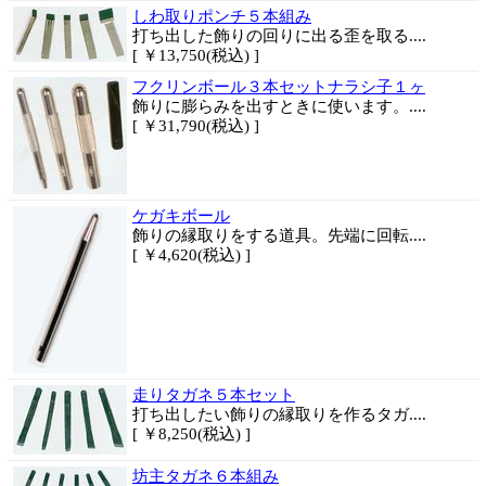
しわ取りポンチ５本組み
打ち出した飾りの回りに出る歪を取る....
[ ￥13,750(税込) ]
フクリンボール３本セットナラシ子１ヶ
飾りに膨らみを出すときに使います。....
[ ￥31,790(税込) ]
ケガキボール
飾りの縁取りをする道具。先端に回転....
[ ￥4,620(税込) ]
走りタガネ５本セット
打ち出したい飾りの縁取りを作るタガ....
[ ￥8,250(税込) ]
坊主タガネ６本組み