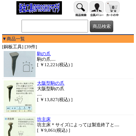
0
▼商品一覧
[銅板工具] [39件]
駒の爪
駒の爪....
[ ￥12,221(税込) ]
大阪型駒の爪
大阪型駒の爪
....
[ ￥13,827(税込) ]
坊主床
坊主床＊サイズによっては製造終了と....
[ ￥9,061(税込) ]