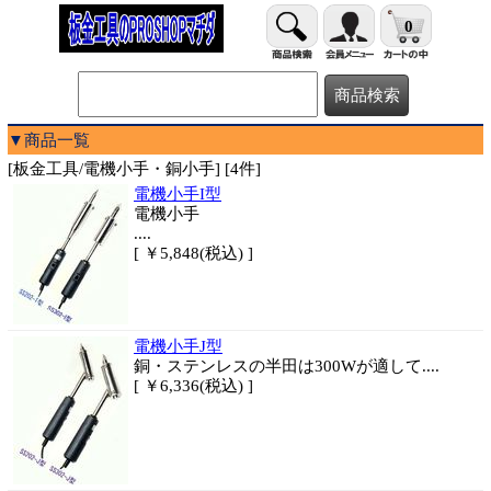
0
▼商品一覧
[板金工具/電機小手・銅小手] [4件]
電機小手I型
電機小手
....
[ ￥5,848(税込) ]
電機小手J型
銅・ステンレスの半田は300Wが適して....
[ ￥6,336(税込) ]