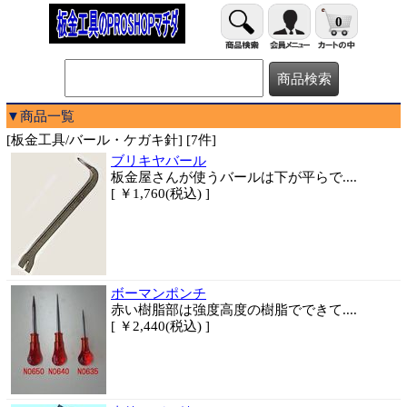
0
▼商品一覧
[板金工具/バール・ケガキ針] [7件]
ブリキヤバール
板金屋さんが使うバールは下が平らで....
[ ￥1,760(税込) ]
ボーマンポンチ
赤い樹脂部は強度高度の樹脂でできて....
[ ￥2,440(税込) ]