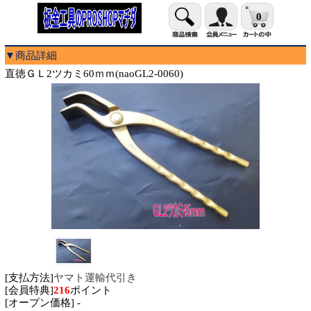
0
▼商品詳細
直徳ＧＬ2ツカミ60ｍｍ(naoGL2-0060)
[支払方法]
ヤマト運輸代引き
[会員特典]
216
ポイント
[オープン価格] -