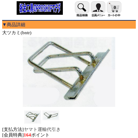
0
▼商品詳細
大ツカミ(bntr)
[支払方法]
ヤマト運輸代引き
[会員特典]
164
ポイント