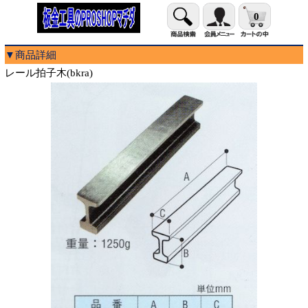
0
▼商品詳細
レール拍子木(bkra)