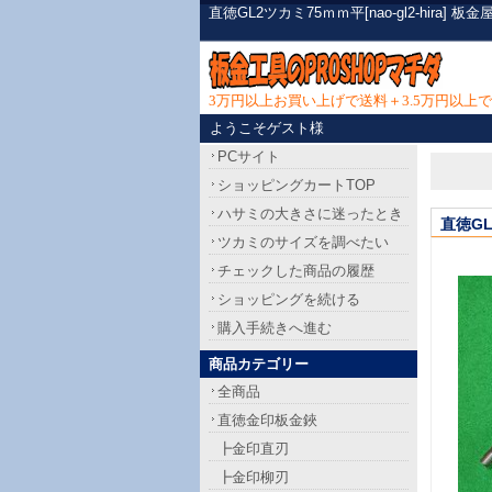
直徳GL2ツカミ75ｍｍ平[nao-gl2-hi
3万円以上お買い上げで送料＋3.5万円以
ようこそゲスト様
PCサイト
ショッピングカートTOP
ハサミの大きさに迷ったとき
直徳G
ツカミのサイズを調べたい
チェックした商品の履歴
ショッピングを続ける
購入手続きへ進む
商品カテゴリー
全商品
直徳金印板金鋏
┣金印直刃
┣金印柳刃