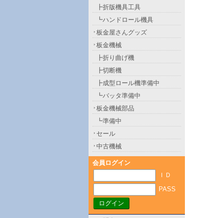
┣折版機具工具
┗ハンドロール機具
板金屋さんグッズ
板金機械
┣折り曲げ機
┣切断機
┣成型ロール機準備中
┗バッタ準備中
板金機械部品
┗準備中
セール
中古機械
会員ログイン
ＩＤ
PASS