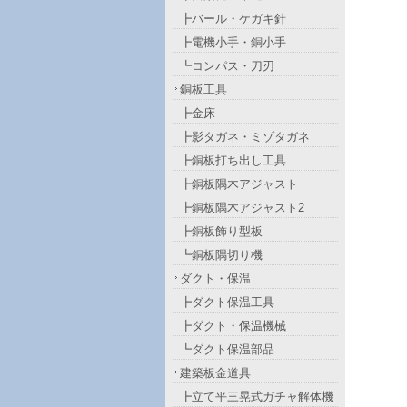
┣バール・ケガキ針
┣電機小手・銅小手
┗コンパス・刀刃
銅板工具
┣金床
┣影タガネ・ミゾタガネ
┣銅板打ち出し工具
┣銅板隅木アジャスト
┣銅板隅木アジャスト2
┣銅板飾り型板
┗銅板隅切り機
ダクト・保温
┣ダクト保温工具
┣ダクト・保温機械
┗ダクト保温部品
建築板金道具
┣立て平三晃式ガチャ解体機