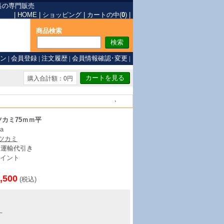
具の専門販売
|
HOME
|
ショッピング
|
カートの中(
0
)
|
商品検索
ン
|
会員登録
|
注文履歴
|
会員情報確認･変更
|
購入合計額：0円
戻る
ツカミ75ｍｍ平
ra
ツカミ
ト運輸代引き
イント
,500
(税込)
丁