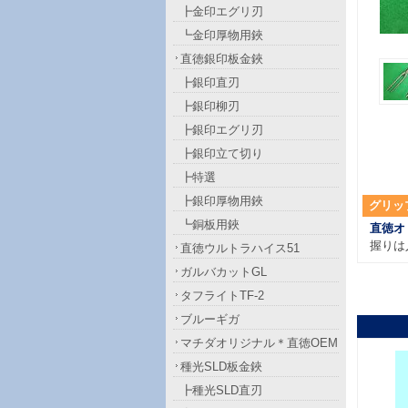
┣金印エグリ刃
┗金印厚物用鋏
直徳銀印板金鋏
┣銀印直刃
┣銀印柳刃
┣銀印エグリ刃
┣銀印立て切り
┣特選
┣銀印厚物用鋏
グリッ
┗銅板用鋏
直徳オ
握りは
直徳ウルトラハイス51
ガルバカットGL
タフライトTF-2
ブルーギガ
マチダオリジナル＊直徳OEM
種光SLD板金鋏
┣種光SLD直刃