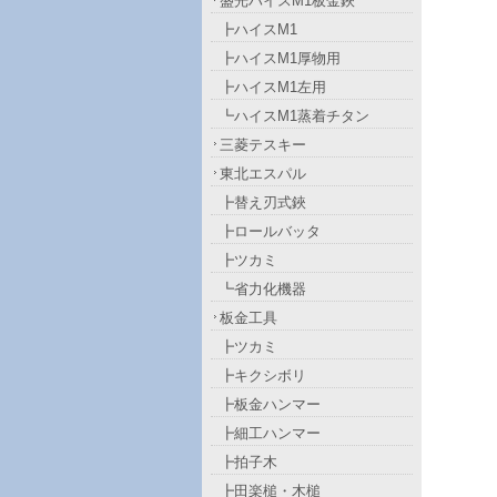
盛光ハイスM1板金鋏
┣ハイスM1
┣ハイスM1厚物用
┣ハイスM1左用
┗ハイスM1蒸着チタン
三菱テスキー
東北エスパル
┣替え刃式鋏
┣ロールバッタ
┣ツカミ
┗省力化機器
板金工具
┣ツカミ
┣キクシボリ
┣板金ハンマー
┣細工ハンマー
┣拍子木
┣田楽槌・木槌