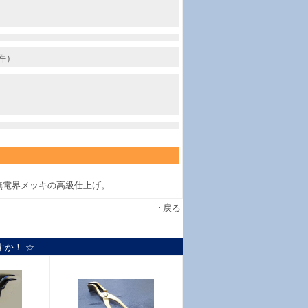
件）
無電界メッキの高級仕上げ。
戻る
すか！ ☆