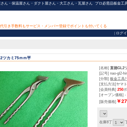
ra] 板金屋さん・保温屋さん・ダクト屋さん・大工さん・瓦屋さん
プロ必需品
板金工
上で代引き手数料もサービス・メンバー登録でポイントも付いてくる
|
ログイ
L2ツカミ75ｍｍ平
[名称]
直徳GL2
[記号] nao-gl2-hi
[分類]
板金工具/
[支払方法]
ヤマ
[会員特典]
250
ポ
[オープン価格] -
￥27
[販売価格]
在庫8丁