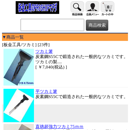
0
▼商品一覧
[板金工具/ツカミ] [23件]
ツカミ箸
炭素鋼S55Cで鍛造された一般的なツカミです。
ツカミの製....
[ ￥7,040(税込) ]
平ツカミ箸
炭素鋼S55Cで鍛造された一般的なツカミです。
直徳超強力ツカミ75ｍｍ