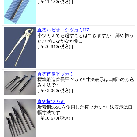
[ ￥11,130(税込) ]
直徳ハゼオコシツカミHZ
小ツカミでも起すことはできますが、締め切っ
たハゼになかなか食....
[ ￥26,840(税込) ]
直徳首長平ツカミ
標準鍛造首長平ツカミ*寸法表示は口幅×のみ込
み寸法です
[ ￥42,000(税込) ]
直徳横ツカミ
炭素鋼S55Cを使用した横ツカミ*寸法表示は口
幅寸法です
[ ￥10,670(税込) ]