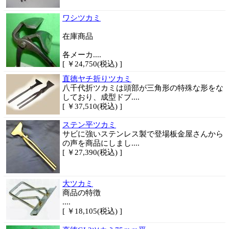
ワシツカミ
在庫商品
各メーカ....
[ ￥24,750(税込) ]
直徳ヤチ折りツカミ
八千代折ツカミは頭部が三角形の特殊な形をな
しており、成型ドブ....
[ ￥37,510(税込) ]
ステン平ツカミ
サビに強いステンレス製で登場板金屋さんから
の声を商品にしまし....
[ ￥27,390(税込) ]
大ツカミ
商品
の特徴
....
[ ￥18,105(税込) ]