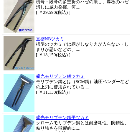
横葺・段葺の多重折のハゼの潰し、厚板のハゼ
潰しに威力発揮。何....
[ ￥29,590(税込) ]
直徳NBツカミ
標準のツカミでは柄がしなり力が入らない・し
まりが悪いなどの、....
[ ￥18,150(税込) ]
盛光モリブデン鋼ツカミ
モリブデン鋼とは（SCM鋼）油圧ベンダーなど
の上刃に使用されている....
[ ￥11,130(税込) ]
盛光モリブデン鋼平ツカミ
クロームモリブデン鋼とは耐磨耗性、防錆性、
粘り強さを飛躍的に....