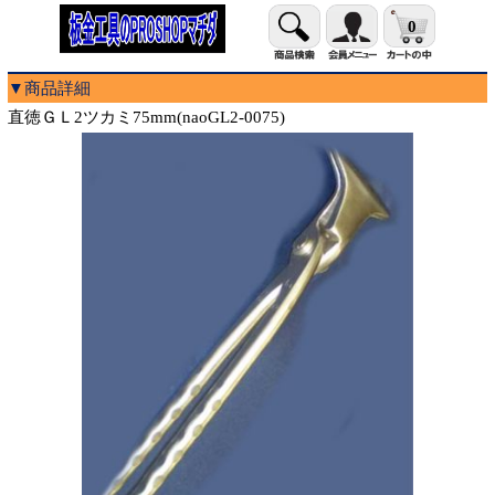
0
▼商品詳細
直徳ＧＬ2ツカミ75mm(naoGL2-0075)