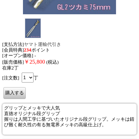
[支払方法]
ヤマト運輸代引き
[会員特典]
234
ポイント
[オープン価格] -
￥
25,800
[販売価格]
(税込)
在庫2丁
[注文数]
丁
グリップとメッキで大人気
直徳オリジナル段グリップ
握りは人間工学に基づいたオリジナル段グリップ。メッキは錆
び難く耐久性の有る無電界メッキの高級仕上げ。