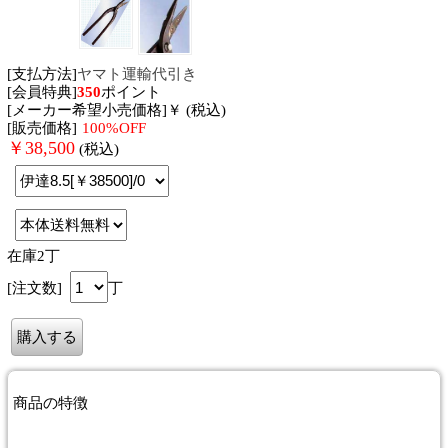
[支払方法]
ヤマト運輸代引き
[会員特典]
350
ポイント
[メーカー希望小売価格]￥ (税込)
[販売価格]
100%OFF
￥
38,500
(税込)
在庫2丁
[注文数]
丁
商品
の特徴