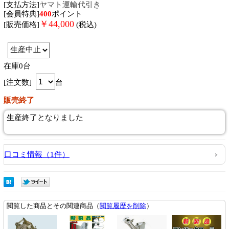
[支払方法]
ヤマト運輸代引き
[会員特典]
400
ポイント
￥
44,000
[販売価格]
(税込)
在庫0台
[注文数]
台
販売終了
生産終了となりました
口コミ情報（1件）