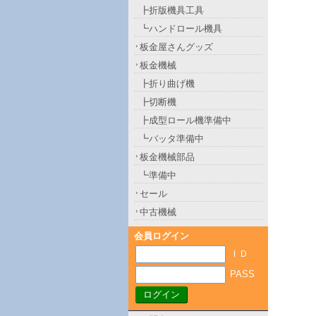
┣折版機具工具
┗ハンドロール機具
板金屋さんグッズ
板金機械
┣折り曲げ機
┣切断機
┣成型ロール機準備中
┗バッタ準備中
板金機械部品
┗準備中
セール
中古機械
会員ログイン
ＩＤ
PASS