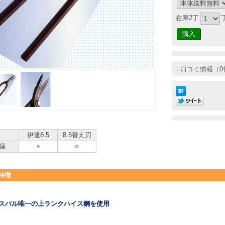
在庫2丁
口コミ情報（0
伊達8.5
8.5替え刃
庫
×
○
特徴
スパル唯一の上ランクハイス鋼を使用