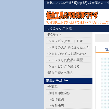
東北エスパル伊達8.5[esp-85] 板金屋
3万円以上お買い上げで送料＋3.5万円以
ようこそゲスト様
PCサイト
ショッピングカートTOP
ハサミの大きさに迷ったとき
商
ツカミのサイズを調べたい
チェックした商品の履歴
ショッピングを続ける
購入手続きへ進む
商品カテゴリー
全商品
直徳金印板金鋏
┣金印直刃
┣金印柳刃