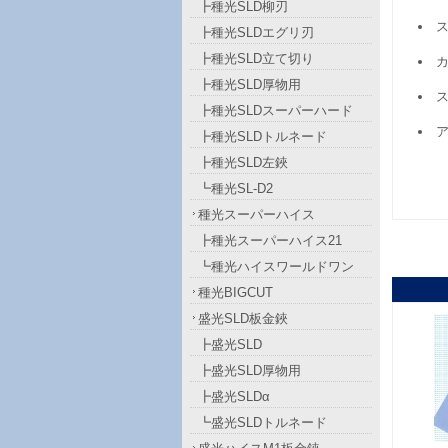
┣種光SLD柳刃
┣種光SLDエグリ刃
┣種光SLD立て切り
カ
┣種光SLD厚物用
ス
┣種光SLDスーパーハード
ア
┣種光SLDトルネード
┣種光SLD左鋏
┗種光SL-D2
種光スーパーハイス
┣種光スーパーハイス21
┗種光ハイスワールドワン
種光BIGCUT
盛光SLD板金鋏
┣盛光SLD
┣盛光SLD厚物用
┣盛光SLDα
┗盛光SLDトルネード