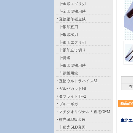
┣金印エグリ刃
┗金印厚物用鋏
直徳銀印板金鋏
┣銀印直刃
┣銀印柳刃
┣銀印エグリ刃
┣銀印立て切り
┣特選
┣銀印厚物用鋏
┗銅板用鋏
直徳ウルトラハイス51
在
ガルバカットGL
タフライトTF-2
商品
の
ブルーギガ
マチダオリジナル＊直徳OEM
種光SLD板金鋏
東北エ
┣種光SLD直刃