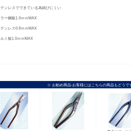
ステンレスでできている為錆びにくい
ラー鋼板1.0ｍｍMAX
テンレス0.8ｍｍMAX
ルミ板1.0ｍｍMAX
☆ お勧め商品-お客様にはこちらの商品もどうで