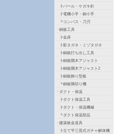
┣バール・ケガキ針
┣電機小手・銅小手
┗コンパス・刀刃
銅板工具
┣金床
┣影タガネ・ミゾタガネ
┣銅板打ち出し工具
┣銅板隅木アジャスト
┣銅板隅木アジャスト2
┣銅板飾り型板
┗銅板隅切り機
ダクト・保温
┣ダクト保温工具
┣ダクト・保温機械
┗ダクト保温部品
建築板金道具
┣立て平三晃式ガチャ解体機