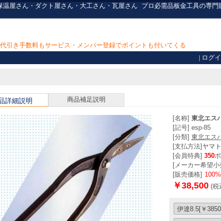
さん・保温屋さん・ダクト屋さん・大工さん・瓦屋さん
プロ必需品
板金工具の専門
上で代引き手数料もサービス・メンバー登録でポイントも付いてくる
|
ログイ
商品補足説明
品詳細説明
[名称]
東北エスパ
[記号] esp-85
[分類]
東北エス
[支払方法]
ヤマ
[会員特典]
350
ポ
[メーカー希望小売
[販売価格]
100
￥38,500
(税