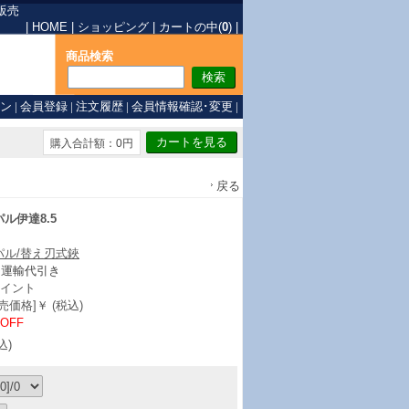
販売
|
HOME
|
ショッピング
|
カートの中(
0
)
|
商品検索
ン
|
会員登録
|
注文履歴
|
会員情報確認･変更
|
購入合計額：0円
戻る
ル伊達8.5
パル/替え刃式鋏
ト運輸代引き
イント
価格]￥ (税込)
%OFF
込)