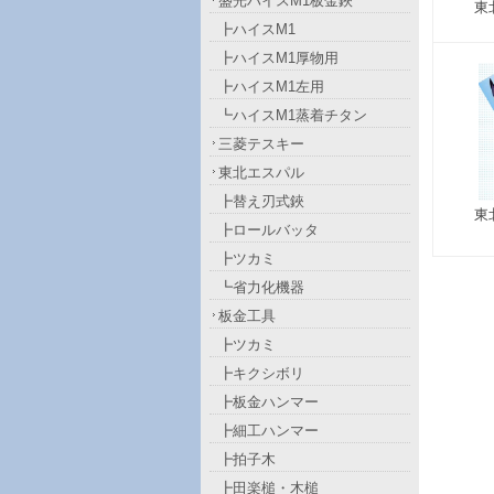
盛光ハイスM1板金鋏
東
┣ハイスM1
┣ハイスM1厚物用
┣ハイスM1左用
┗ハイスM1蒸着チタン
三菱テスキー
東北エスパル
┣替え刃式鋏
東
┣ロールバッタ
┣ツカミ
┗省力化機器
板金工具
┣ツカミ
┣キクシボリ
┣板金ハンマー
┣細工ハンマー
┣拍子木
┣田楽槌・木槌