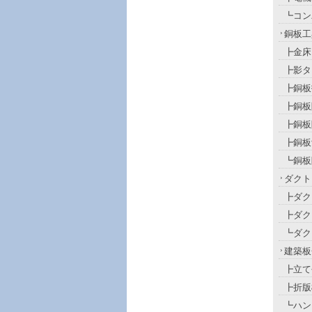
┗コン
銅板工
┣金床
┣影タ
┣銅板
┣銅板
┣銅板
┣銅板
┗銅板
ダクト
┣ダク
┣ダク
┗ダク
建築板
┣立て
┣折版
┗ハン