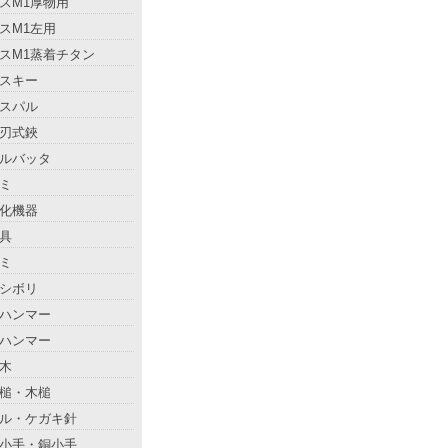
スM1厚物用
スM1左用
スM1蒸着チタン
スキー
スパル
刃式鋏
ルバッタ
ミ
化機器
具
ミ
シボリ
ハンマー
ハンマー
木
槌・木槌
ル・ケガキ針
小手・銅小手