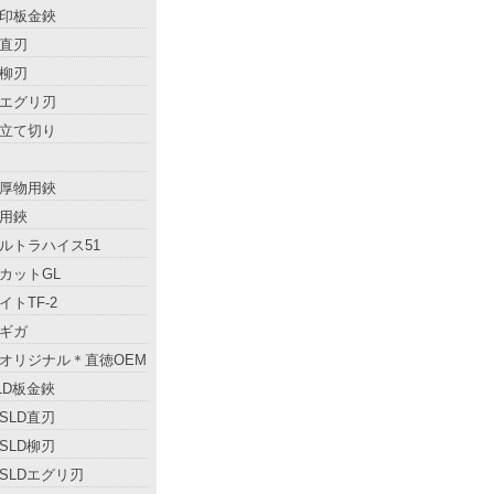
印板金鋏
直刃
柳刃
エグリ刃
立て切り
厚物用鋏
用鋏
ルトラハイス51
カットGL
イトTF-2
ギガ
オリジナル＊直徳OEM
LD板金鋏
SLD直刃
SLD柳刃
SLDエグリ刃