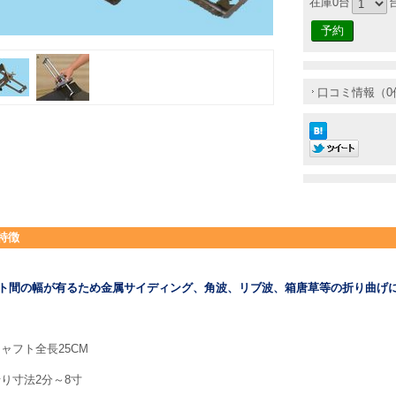
在庫0台
口コミ情報（0
特徴
ト間の幅が有るため金属サイディング、角波、リブ波、箱唐草等の折り曲げ
ャフト全長25CM
り寸法2分～8寸