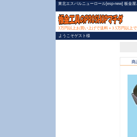
東北エスパルニューロール[esp-new] 
3万円以上お買い上げで送料＋3.5万円以
ようこそゲスト様
商