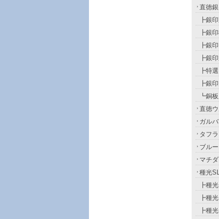
直徳銀
┣銀印
┣銀印
┣銀印
┣銀印
┣特選
┣銀印
┗銅板
直徳ウ
ガルバ
タフラ
ブルー
マチダ
種光S
┣種光
┣種光
┣種光