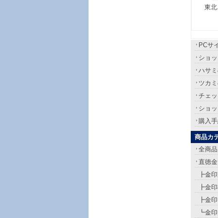
東北
PCサ
ショッ
ハサミ
ツカミ
チェッ
ショッ
購入手
商品カ
全商品
直徳金
┣金印
┣金印
┣金印
┗金印