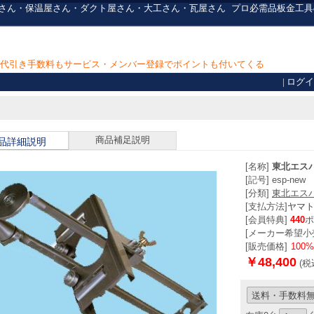
板金屋さん・保温屋さん・ダクト屋さん・大工さん・瓦屋さん
プロ必需品
板金工具
上で代引き手数料もサービス・メンバー登録でポイントも付いてくる
|
ログイ
商品補足説明
品詳細説明
[名称]
東北エス
[記号] esp-new
[分類]
東北エス
[支払方法]
ヤマ
[会員特典]
440
ポ
[メーカー希望小売
[販売価格]
100
￥48,400
(税