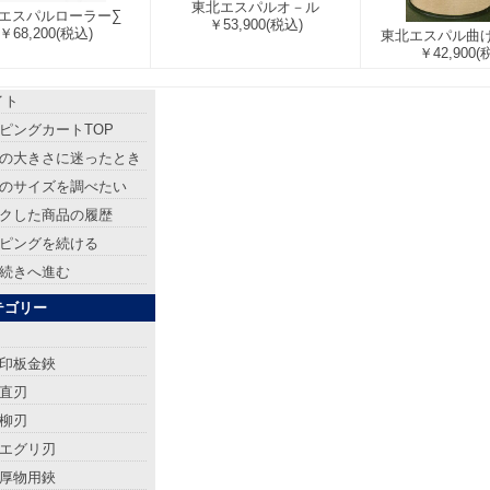
東北エスパルオ－ル
エスパルローラー∑
￥53,900
(税込)
￥68,200
(税込)
東北エスパル曲
￥42,900
(
イト
ピングカートTOP
の大きさに迷ったとき
のサイズを調べたい
クした商品の履歴
ピングを続ける
続きへ進む
テゴリー
印板金鋏
直刃
柳刃
エグリ刃
厚物用鋏