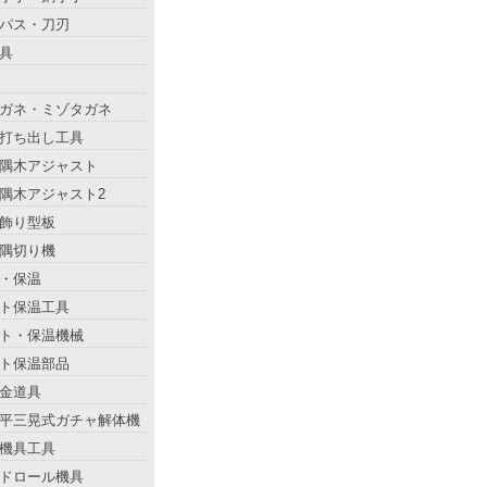
パス・刀刃
具
ガネ・ミゾタガネ
打ち出し工具
隅木アジャスト
隅木アジャスト2
飾り型板
隅切り機
・保温
ト保温工具
ト・保温機械
ト保温部品
金道具
平三晃式ガチャ解体機
機具工具
ドロール機具