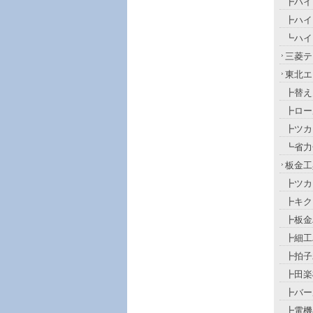
┣ハイ
┣ハイ
┗ハイ
三菱テ
東北エ
┣替え
┣ロー
┣ツカ
┗省力
板金工
┣ツカ
┣キク
┣板金
┣細工
┣拍子
┣田楽
┣バー
┣電機