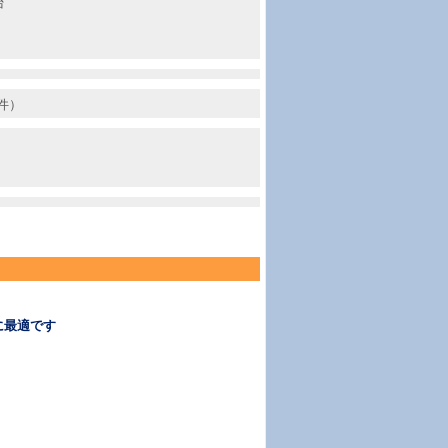
台
件）
に最適です