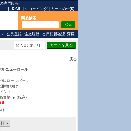
の専門販売
|
HOME
|
ショッピング
|
カートの中(
0
)
|
商品検索
ン
|
会員登録
|
注文履歴
|
会員情報確認･変更
|
購入合計額：0円
戻る
パルニューロール
パル/ロールバッタ
ト運輸代引き
イント
価格]￥ (税込)
%OFF
込)