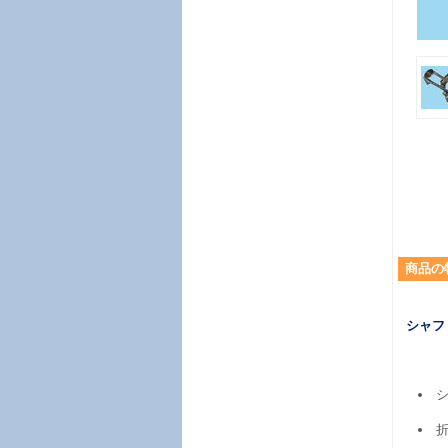
商品
の
シャフ
シ
折