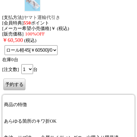
[支払方法]
ヤマト運輸代引き
[会員特典]
550
ポイント
[メーカー希望小売価格]￥ (税込)
[販売価格]
100%OFF
￥
60,500
(税込)
在庫0台
[注文数]
台
商品
の特徴
あらゆる箇所のキワ折OK