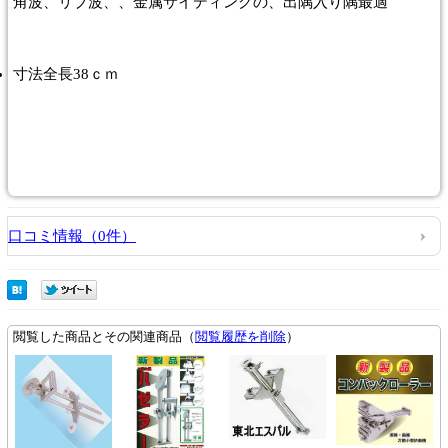
角波、リブ波、、金属サイディングの、出隅入り隅最適
寸法全長38ｃｍ
口コミ情報（0件）