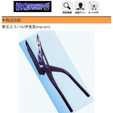
0
▼商品詳細
東北エスパル伊達直(esp-tyo)