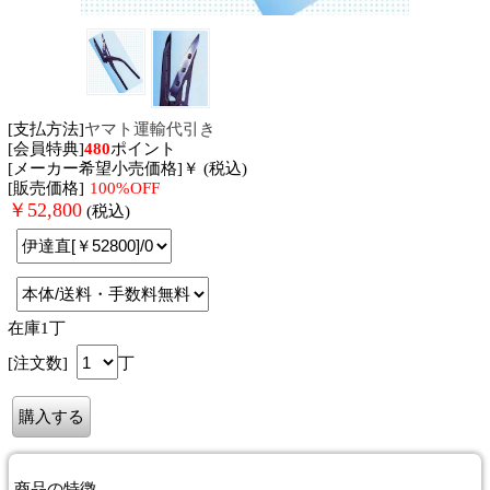
[支払方法]
ヤマト運輸代引き
[会員特典]
480
ポイント
[メーカー希望小売価格]￥ (税込)
[販売価格]
100%OFF
￥
52,800
(税込)
在庫1丁
[注文数]
丁
商品
の特徴