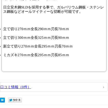
日立安木鋼SLDを採用する事で、ガルバリウム鋼板・ステンレ
ス鋼板などオールマイティーな切断が可能です。
立て切り270ｍｍ全長290ｍｍ刃長70ｍｍ
立て切り300ｍｍ全長325ｍｍ刃長90ｍｍ
新立て切り270ｍｍ全長295ｍｍ刃長70ｍｍ
ミカズキ270ｍｍ全長295ｍｍ刃長85ｍｍ
口コミ情報（0件）