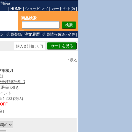
門販売
|
HOME
|
ショッピング
|
カートの中(
0
)
|
商品検索
ン
|
会員登録
|
注文履歴
|
会員情報確認･変更
|
購入合計額：0円
戻る
左用柳刃
21
板金鋏/盛光SLD
ト運輸代引き
イント
,200 (税込)
%OFF
込)