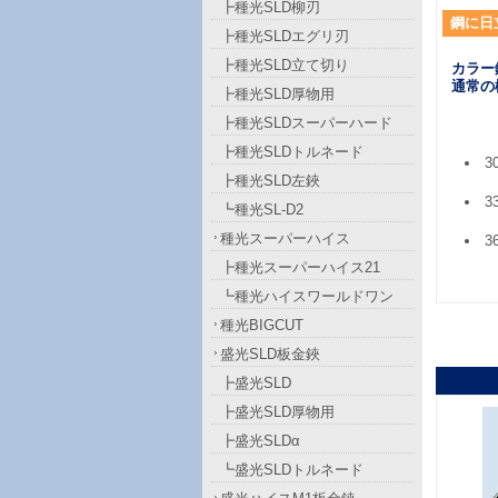
┣種光SLD柳刃
鋼に日
┣種光SLDエグリ刃
┣種光SLD立て切り
カラー
通常の
┣種光SLD厚物用
┣種光SLDスーパーハード
┣種光SLDトルネード
3
┣種光SLD左鋏
3
┗種光SL-D2
種光スーパーハイス
3
┣種光スーパーハイス21
┗種光ハイスワールドワン
種光BIGCUT
盛光SLD板金鋏
┣盛光SLD
┣盛光SLD厚物用
┣盛光SLDα
┗盛光SLDトルネード