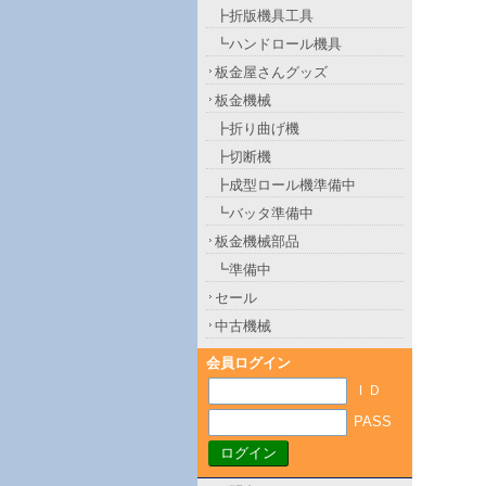
┣折版機具工具
┗ハンドロール機具
板金屋さんグッズ
板金機械
┣折り曲げ機
┣切断機
┣成型ロール機準備中
┗バッタ準備中
板金機械部品
┗準備中
セール
中古機械
会員ログイン
ＩＤ
PASS