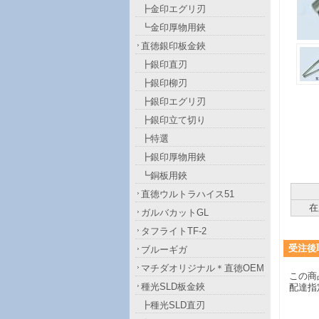
┣金印エグリ刃
┗金印厚物用鋏
直徳銀印板金鋏
┣銀印直刃
┣銀印柳刃
┣銀印エグリ刃
┣銀印立て切り
┣特選
┣銀印厚物用鋏
┗銅板用鋏
直徳ウルトラハイス51
在
ガルバカットGL
タフライトTF-2
受注後
ブルーギガ
マチダオリジナル＊直徳OEM
この商
種光SLD板金鋏
配達指
┣種光SLD直刃