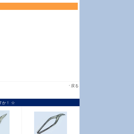
戻る
すか！ ☆