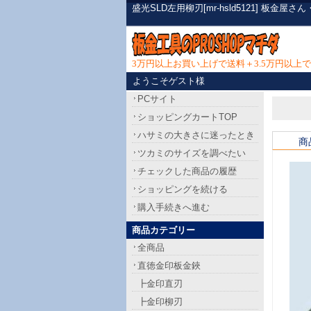
盛光SLD左用柳刃[mr-hsld5121] 
3万円以上お買い上げで送料＋3.5万円以
ようこそゲスト様
PCサイト
ショッピングカートTOP
ハサミの大きさに迷ったとき
商
ツカミのサイズを調べたい
チェックした商品の履歴
ショッピングを続ける
購入手続きへ進む
商品カテゴリー
全商品
直徳金印板金鋏
┣金印直刃
┣金印柳刃