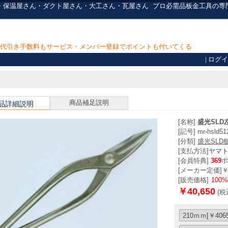
板金屋さん・保温屋さん・ダクト屋さん・大工さん・瓦屋さん
プロ必需品
板金工具の専
上で代引き手数料もサービス・メンバー登録でポイントも付いてくる
|
ログイ
商品補足説明
品詳細説明
[名称]
盛光SLD
[記号] mr-hsld51
[分類]
盛光SLD
[支払方法]
ヤマ
[会員特典]
369
ポ
[メーカー定価]￥54
[販売価格]
100
￥40,650
(税