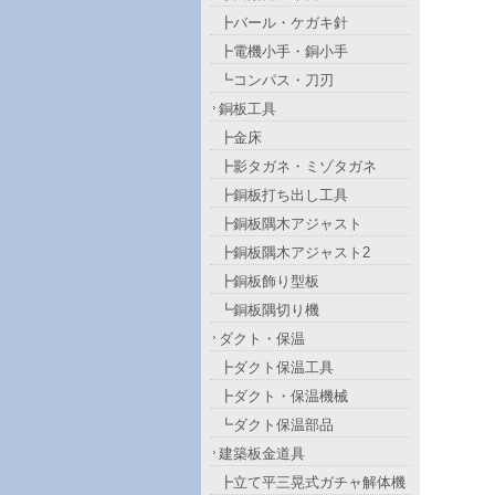
┣バール・ケガキ針
┣電機小手・銅小手
┗コンパス・刀刃
銅板工具
┣金床
┣影タガネ・ミゾタガネ
┣銅板打ち出し工具
┣銅板隅木アジャスト
┣銅板隅木アジャスト2
┣銅板飾り型板
┗銅板隅切り機
ダクト・保温
┣ダクト保温工具
┣ダクト・保温機械
┗ダクト保温部品
建築板金道具
┣立て平三晃式ガチャ解体機