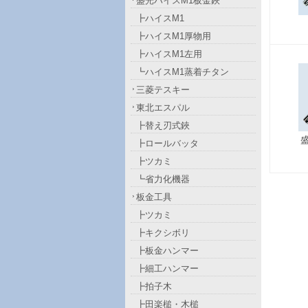
盛光ハイスM1板金鋏
┣ハイスM1
┣ハイスM1厚物用
┣ハイスM1左用
┗ハイスM1蒸着チタン
三菱テスキー
東北エスパル
┣替え刃式鋏
┣ロールバッタ
┣ツカミ
┗省力化機器
板金工具
┣ツカミ
┣キクシボリ
┣板金ハンマー
┣細工ハンマー
┣拍子木
┣田楽槌・木槌