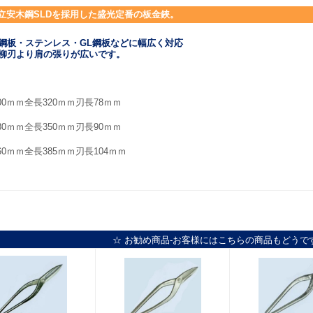
立安木鋼SLDを採用した盛光定番の板金鋏。
鋼板・ステンレス・GL鋼板などに幅広く対応
柳刃より肩の張りが広いです。
00ｍｍ全長320ｍｍ刃長78ｍｍ
30ｍｍ全長350ｍｍ刃長90ｍｍ
60ｍｍ全長385ｍｍ刃長104ｍｍ
☆ お勧め商品-お客様にはこちらの商品もどうで