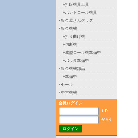
┣折版機具工具
┗ハンドロール機具
板金屋さんグッズ
板金機械
┣折り曲げ機
┣切断機
┣成型ロール機準備中
┗バッタ準備中
板金機械部品
┗準備中
セール
中古機械
会員ログイン
ＩＤ
PASS