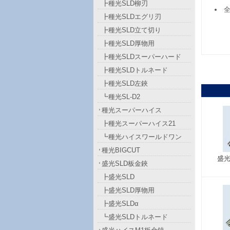
┣種光SLD柳刃
全
┣種光SLDエグリ刃
┣種光SLD立て切り
┣種光SLD厚物用
┣種光SLDスーパーハード
┣種光SLDトルネード
┣種光SLD左鋏
┗種光SL-D2
種光スーパーハイス
┣種光スーパーハイス21
┗種光ハイスワールドワン
種光BIGCUT
盛光
盛光SLD板金鋏
┣盛光SLD
┣盛光SLD厚物用
┣盛光SLDα
┗盛光SLDトルネード