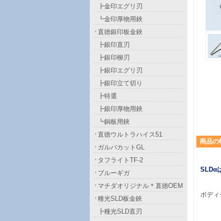
┣金印エグリ刃
┗金印厚物用鋏
直徳銀印板金鋏
┣銀印直刃
┣銀印柳刃
┣銀印エグリ刃
┣銀印立て切り
┣特選
┣銀印厚物用鋏
┗銅板用鋏
直徳ウルトラハイス51
商品
の
ガルバカットGL
タフライトTF-2
SLD
ブルーギガ
マチダオリジナル＊直徳OEM
ボディ
種光SLD板金鋏
┣種光SLD直刃