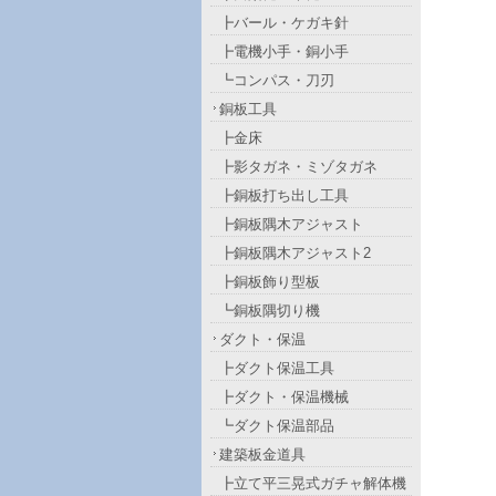
┣バール・ケガキ針
┣電機小手・銅小手
┗コンパス・刀刃
銅板工具
┣金床
┣影タガネ・ミゾタガネ
┣銅板打ち出し工具
┣銅板隅木アジャスト
┣銅板隅木アジャスト2
┣銅板飾り型板
┗銅板隅切り機
ダクト・保温
┣ダクト保温工具
┣ダクト・保温機械
┗ダクト保温部品
建築板金道具
┣立て平三晃式ガチャ解体機