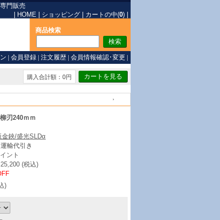
専門販売
|
HOME
|
ショッピング
|
カートの中(
0
)
|
商品検索
ン
|
会員登録
|
注文履歴
|
会員情報確認･変更
|
購入合計額：0円
戻る
α柳刃240ｍｍ
板金鋏/盛光SLDα
ト運輸代引き
イント
,200 (税込)
OFF
込)