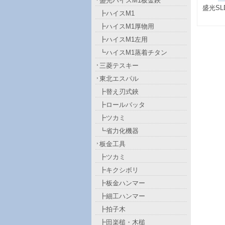
盛光ハイスM1板金鋏
盛光SL
┣ハイスM1
┣ハイスM1厚物用
┣ハイスM1左用
┗ハイスM1蒸着チタン
三菱テスキー
東北エスパル
┣替え刃式鋏
┣ロールバッタ
┣ツカミ
┗省力化機器
板金工具
┣ツカミ
┣キクシボリ
┣板金ハンマー
┣細工ハンマー
┣拍子木
┣田楽槌・木槌