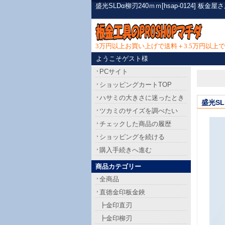
盛光SLDα柳刃240ｍｍ[hsap-0124]
3万円以上お買い上げで送料＋3.5万円以
ようこそゲスト様
PCサイト
ショッピングカートTOP
ハサミの大きさに迷ったとき
盛光SL
ツカミのサイズを調べたい
チェックした商品の履歴
ショッピングを続ける
購入手続きへ進む
商品カテゴリー
全商品
直徳金印板金鋏
┣金印直刃
┣金印柳刃