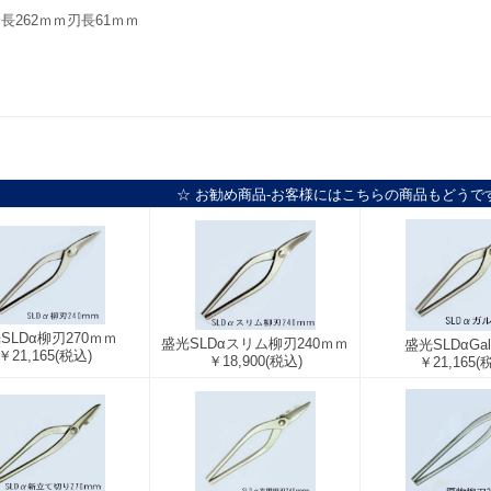
長262ｍｍ刃長61ｍｍ
☆ お勧め商品-お客様にはこちらの商品もどうで
SLDα柳刃270ｍｍ
盛光SLDαスリム柳刃240ｍｍ
盛光SLDαGal
￥21,165
(税込)
￥18,900
(税込)
￥21,165
(