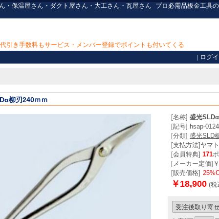
 板金屋さん・保温屋さん・ダクト屋さん・大工さん・瓦屋さん
プロ必需品
板金工具の
上で代引き手数料もサービス・メンバー登録でポイントも付いてくる
|
ログイ
Dα柳刃240ｍｍ
[名称]
盛光SLD
[記号] hsap-0124
[分類]
盛光SLD
[支払方法]
ヤマ
[会員特典]
171
ポ
[メーカー定価]￥25
[販売価格]
25%
￥18,900
(税