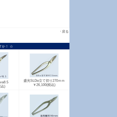
戻る
すか！ ☆
盛光SLDα立て切り270ｍｍ
va8.5
￥26,100
(税込)
税込)