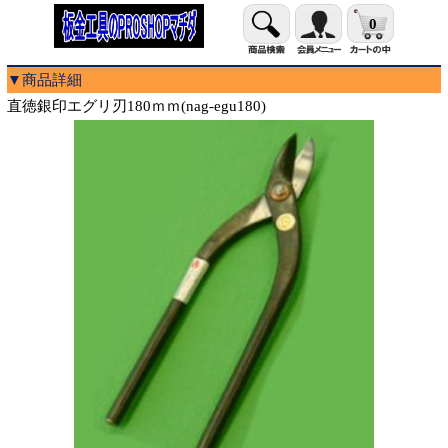
0
▼商品詳細
直徳銀印エグリ刃180ｍｍ(nag-egu180)