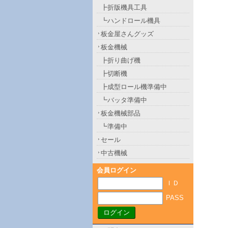
┣折版機具工具
┗ハンドロール機具
板金屋さんグッズ
板金機械
┣折り曲げ機
┣切断機
┣成型ロール機準備中
┗バッタ準備中
板金機械部品
┗準備中
セール
中古機械
会員ログイン
ＩＤ
PASS