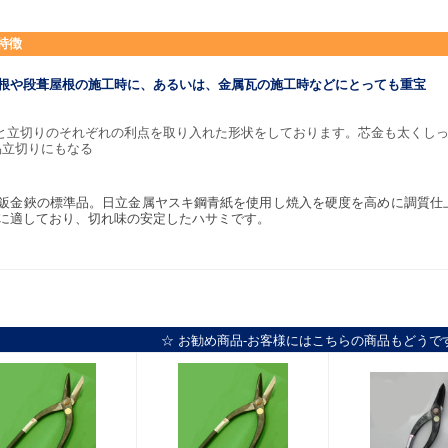
特徴
根や段葺屋根の施工時に、あるいは、金属瓦の施工時などにとっても重宝
と立切りのそれぞれの利点を取り入れた形状をしております。芯金も太くし
易立切りにもなる
鈑金鋏の標準品。日立金属ヤスキ鋼青紙を使用し焼入を硬度を高めに調質仕
に適しており、切れ味の安定したハサミです。
☆ お勧め商品-お客様にはこちらの商品もどうで