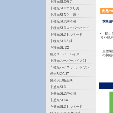
┣種光SLD柳刃
┣種光SLDエグリ刃
商品
の
┣種光SLD立て切り
┣種光SLD厚物用
横葺屋
┣種光SLDスーパーハード
柳刃
┣種光SLDトルネード
りや簡
┣種光SLD左鋏
┗種光SL-D2
直徳製
種光スーパーハイス
の切断
┣種光スーパーハイス21
┗種光ハイスワールドワン
種光BIGCUT
盛光SLD板金鋏
┣盛光SLD
┣盛光SLD厚物用
┣盛光SLDα
┗盛光SLDトルネード