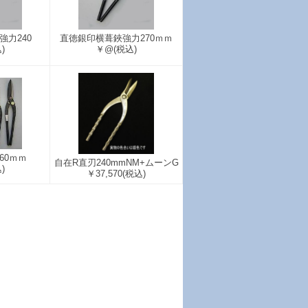
力240
直徳銀印横葺鋏強力270ｍｍ
)
￥@
(税込)
60ｍｍ
自在R直刃240mmNM+ムーンG
)
￥37,570
(税込)