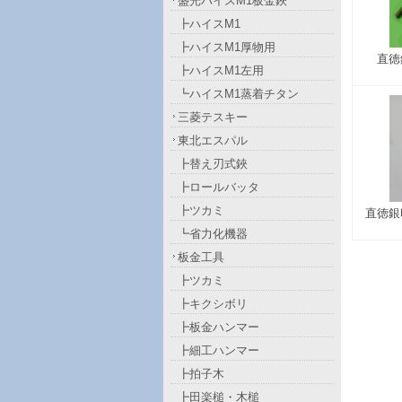
盛光ハイスM1板金鋏
┣ハイスM1
┣ハイスM1厚物用
直徳
┣ハイスM1左用
┗ハイスM1蒸着チタン
三菱テスキー
東北エスパル
┣替え刃式鋏
┣ロールバッタ
┣ツカミ
直徳銀
┗省力化機器
板金工具
┣ツカミ
┣キクシボリ
┣板金ハンマー
┣細工ハンマー
┣拍子木
┣田楽槌・木槌