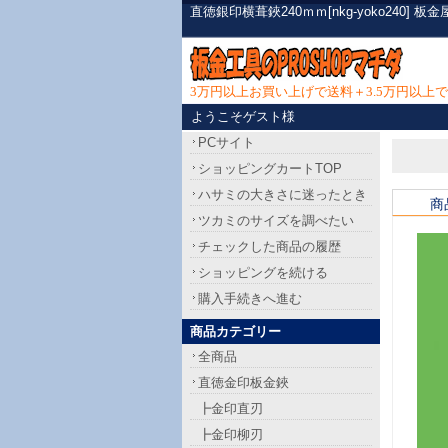
直徳銀印横葺鋏240ｍｍ[nkg-yoko24
3万円以上お買い上げで送料＋3.5万円以
ようこそゲスト様
PCサイト
ショッピングカートTOP
ハサミの大きさに迷ったとき
商
ツカミのサイズを調べたい
チェックした商品の履歴
ショッピングを続ける
購入手続きへ進む
商品カテゴリー
全商品
直徳金印板金鋏
┣金印直刃
┣金印柳刃