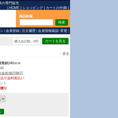
具の専門販売
|
HOME
|
ショッピング
|
カートの中(
0
)
|
商品検索
ン
|
会員登録
|
注文履歴
|
会員情報確認･変更
|
購入合計額：0円
戻る
葺鋏240ｍｍ
40
板金鋏/銀印柳刃
振込※送料着払い
ント
見積り
る