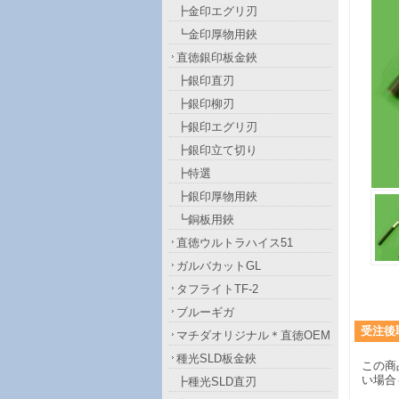
┣金印エグリ刃
┗金印厚物用鋏
直徳銀印板金鋏
┣銀印直刃
┣銀印柳刃
┣銀印エグリ刃
┣銀印立て切り
┣特選
┣銀印厚物用鋏
┗銅板用鋏
直徳ウルトラハイス51
ガルバカットGL
タフライトTF-2
ブルーギガ
受注後
マチダオリジナル＊直徳OEM
種光SLD板金鋏
この商
い場合
┣種光SLD直刃