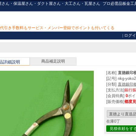
0] 板金屋さん・保温屋さん・ダクト屋さん・大工さん・瓦屋さん
プロ必需品
板金工
上で代引き手数料もサービス・メンバー登録でポイントも付いてくる
|
ログイ
商品補足説明
品詳細説明
[名称]
直徳銀印横
[記号] nkg-yoko2
[分類]
直徳銀印
[支払方法]
銀行
[会員特典]
0
ポイ
[販売価格]
都度
在庫0丁
見積依頼をす