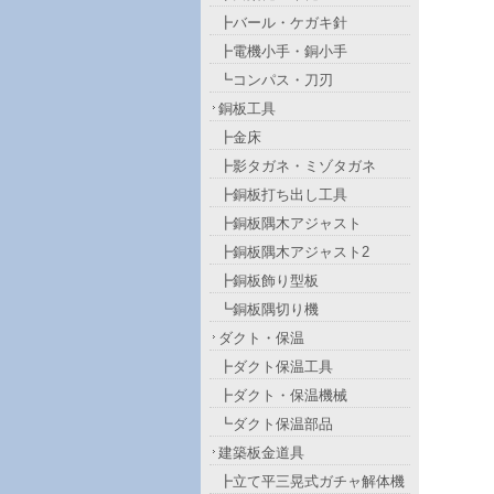
┣バール・ケガキ針
┣電機小手・銅小手
┗コンパス・刀刃
銅板工具
┣金床
┣影タガネ・ミゾタガネ
┣銅板打ち出し工具
┣銅板隅木アジャスト
┣銅板隅木アジャスト2
┣銅板飾り型板
┗銅板隅切り機
ダクト・保温
┣ダクト保温工具
┣ダクト・保温機械
┗ダクト保温部品
建築板金道具
┣立て平三晃式ガチャ解体機