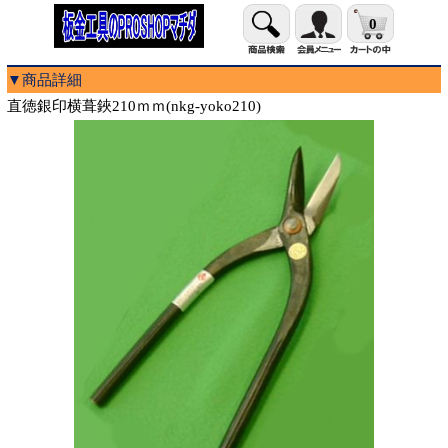
0
▼商品詳細
直徳銀印横葺鋏210ｍｍ(nkg-yoko210)