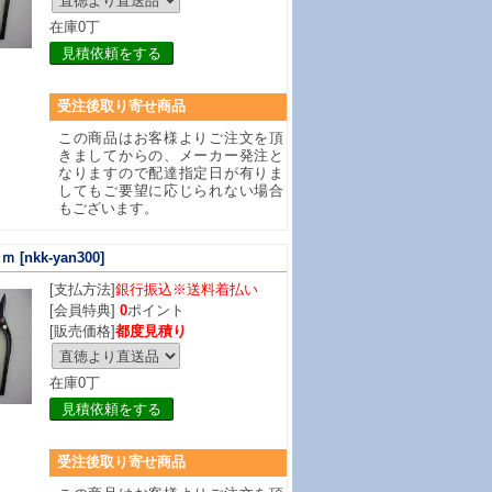
在庫0丁
見積依頼をする
受注後取り寄せ商品
この商品はお客様よりご注文を頂
きましてからの、メーカー発注と
なりますので配達指定日が有りま
してもご要望に応じられない場合
もございます。
ｍｍ
[nkk-yan300]
[支払方法]
銀行振込※送料着払い
[会員特典]
0
ポイント
[販売価格]
都度見積り
在庫0丁
見積依頼をする
受注後取り寄せ商品