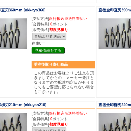
直刃360ｍｍ
[nkk-tyo360]
直徳金印直刃390
[支払方法]
銀行振込※送料着払い
[会員特典]
0
ポイント
[販売価格]
都度見積り
在庫0丁
見積依頼をする
受注後取り寄せ商品
この商品はお客様よりご注文を頂
きましてからの、メーカー発注と
なりますので配達指定日が有りま
してもご要望に応じられない場合
もございます。
柳刃210ｍｍ
[nkk-yan210]
直徳金印柳刃240
[支払方法]
銀行振込※送料着払い
[会員特典]
0
ポイント
[販売価格]
都度見積り