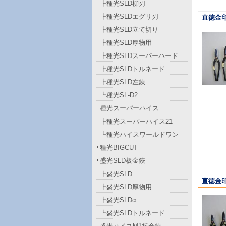
┣種光SLD柳刃
┣種光SLDエグリ刃
直徳金印
┣種光SLD立て切り
┣種光SLD厚物用
┣種光SLDスーパーハード
┣種光SLDトルネード
┣種光SLD左鋏
┗種光SL-D2
種光スーパーハイス
┣種光スーパーハイス21
┗種光ハイスワールドワン
種光BIGCUT
盛光SLD板金鋏
┣盛光SLD
直徳金印
┣盛光SLD厚物用
┣盛光SLDα
┗盛光SLDトルネード