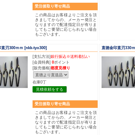
受注後取り寄せ商品
この商品はお客様よりご注文を頂
きましてからの、メーカー発注と
なりますので配達指定日が有りま
してもご要望に応じられない場合
もございます。
直刃300ｍｍ
[nkk-tyo300]
直徳金印直刃330
[支払方法]
銀行振込※送料着払い
[会員特典]
0
ポイント
[販売価格]
都度見積り
在庫0丁
見積依頼をする
受注後取り寄せ商品
この商品はお客様よりご注文を頂
きましてからの、メーカー発注と
なりますので配達指定日が有りま
してもご要望に応じられない場合
もございます。