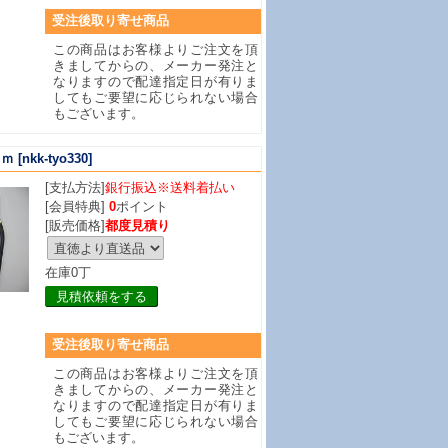
受注後取り寄せ商品
この商品はお客様よりご注文を頂
きましてからの、メーカー発注と
なりますので配達指定日が有りま
してもご要望に応じられない場合
もございます。
ｍｍ
[nkk-tyo330]
[支払方法]
銀行振込※送料着払い
[会員特典]
0
ポイント
[販売価格]
都度見積り
在庫0丁
見積依頼をする
受注後取り寄せ商品
この商品はお客様よりご注文を頂
きましてからの、メーカー発注と
なりますので配達指定日が有りま
してもご要望に応じられない場合
もございます。