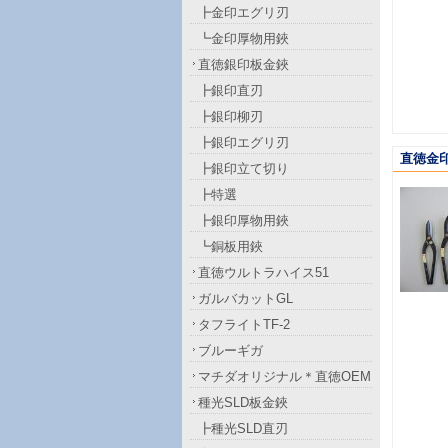
┣金印エグリ刃
┗金印厚物用鋏
直徳銀印板金鋏
┣銀印直刃
┣銀印柳刃
┣銀印エグリ刃
直徳金印
┣銀印立て切り
┣特選
┣銀印厚物用鋏
┗銅板用鋏
直徳ウルトラハイス51
ガルバカットGL
タフライトTF-2
ブルーギガ
マチダオリジナル＊直徳OEM
種光SLD板金鋏
┣種光SLD直刃