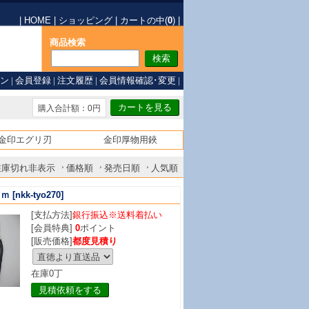
|
HOME
|
ショッピング
|
カートの中(
0
)
|
商品検索
ン
|
会員登録
|
注文履歴
|
会員情報確認･変更
|
購入合計額：0円
金印エグリ刃
金印厚物用鋏
在庫切れ非表示
価格順
発売日順
人気順
ｍｍ
[nkk-tyo270]
[支払方法]
銀行振込※送料着払い
[会員特典]
0
ポイント
[販売価格]
都度見積り
在庫0丁
見積依頼をする