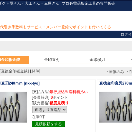
ダクト屋さん・大工さん・瓦屋さん
プロ必需品
板金工具の専門販売
上で代引き手数料もサービス・メンバー登録でポイントも付いてくる
|
ログイ
徳金印板金鋏
金印直刃
金印柳刃
直徳金印板金鋏] [14件]
画像のみ
直刃240ｍｍ
[nkk-tyo]
直徳金印直刃270
[支払方法]
銀行振込※送料着払い
[会員特典]
0
ポイント
[販売価格]
都度見積り
在庫0丁
見積依頼をする