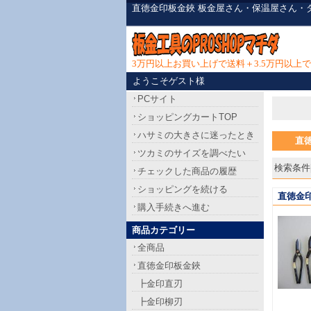
直徳金印板金鋏 板金屋さん・保温屋さん・
3万円以上お買い上げで送料＋3.5万円以
ようこそゲスト様
PCサイト
ショッピングカートTOP
ハサミの大きさに迷ったとき
直
ツカミのサイズを調べたい
検索条件[
チェックした商品の履歴
ショッピングを続ける
直徳金印
購入手続きへ進む
商品カテゴリー
全商品
直徳金印板金鋏
┣金印直刃
┣金印柳刃