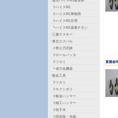
盛光ハイスM1板金鋏
┣ハイスM1
┣ハイスM1厚物用
┣ハイスM1左用
┗ハイスM1蒸着チタン
三菱テスキー
東北エスパル
┣替え刃式鋏
┣ロールバッタ
┣ツカミ
直徳金印
┗省力化機器
板金工具
┣ツカミ
┣キクシボリ
┣板金ハンマー
┣細工ハンマー
┣拍子木
┣田楽槌・木槌