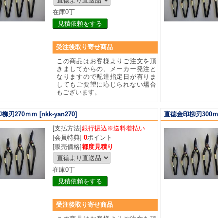
在庫0丁
見積依頼をする
受注後取り寄せ商品
この商品はお客様よりご注文を頂
きましてからの、メーカー発注と
なりますので配達指定日が有りま
してもご要望に応じられない場合
もございます。
柳刃270ｍｍ
[nkk-yan270]
直徳金印柳刃300
[支払方法]
銀行振込※送料着払い
[会員特典]
0
ポイント
[販売価格]
都度見積り
在庫0丁
見積依頼をする
受注後取り寄せ商品