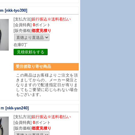
mm
[nkk-tyo390]
[支払方法]
銀行振込※送料着払い
[会員特典]
0
ポイント
[販売価格]
都度見積り
在庫0丁
見積依頼をする
受注後取り寄せ商品
この商品はお客様よりご注文を頂
きましてからの、メーカー発注と
なりますので配達指定日が有りま
してもご要望に応じられない場合
もございます。
ｍｍ
[nkk-yan240]
[支払方法]
銀行振込※送料着払い
[会員特典]
0
ポイント
[販売価格]
都度見積り