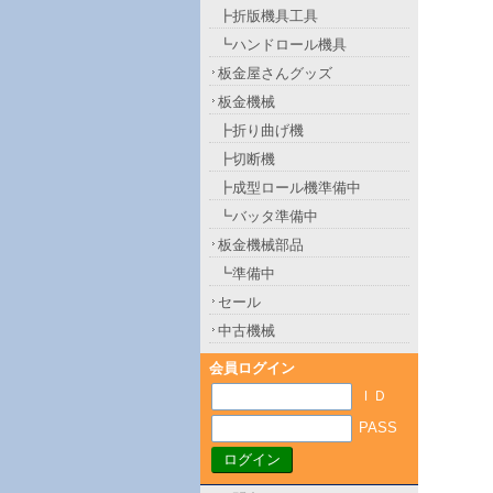
┣折版機具工具
┗ハンドロール機具
板金屋さんグッズ
板金機械
┣折り曲げ機
┣切断機
┣成型ロール機準備中
┗バッタ準備中
板金機械部品
┗準備中
セール
中古機械
会員ログイン
ＩＤ
PASS