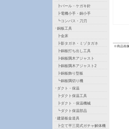
┣バール・ケガキ針
┣電機小手・銅小手
┗コンパス・刀刃
銅板工具
┣金床
┣影タガネ・ミゾタガネ
※商品画
┣銅板打ち出し工具
┣銅板隅木アジャスト
┣銅板隅木アジャスト2
┣銅板飾り型板
┗銅板隅切り機
ダクト・保温
┣ダクト保温工具
┣ダクト・保温機械
┗ダクト保温部品
建築板金道具
┣立て平三晃式ガチャ解体機