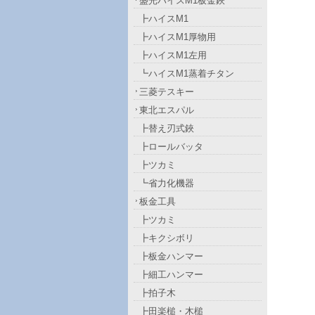
盛光ハイスM1板金鋏
┣ハイスM1
┣ハイスM1厚物用
┣ハイスM1左用
┗ハイスM1蒸着チタン
三菱テスキー
東北エスパル
┣替え刃式鋏
┣ロールバッタ
┣ツカミ
┗省力化機器
板金工具
┣ツカミ
┣キクシボリ
┣板金ハンマー
┣細工ハンマー
┣拍子木
┣田楽槌・木槌