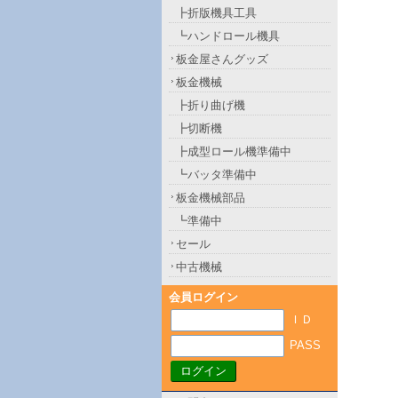
┣折版機具工具
┗ハンドロール機具
板金屋さんグッズ
板金機械
┣折り曲げ機
┣切断機
┣成型ロール機準備中
┗バッタ準備中
板金機械部品
┗準備中
セール
中古機械
会員ログイン
ＩＤ
PASS