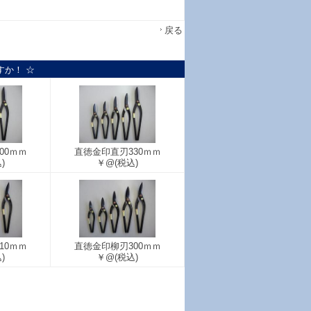
戻る
すか！ ☆
00ｍｍ
直徳金印直刃330ｍｍ
)
￥@
(税込)
10ｍｍ
直徳金印柳刃300ｍｍ
)
￥@
(税込)