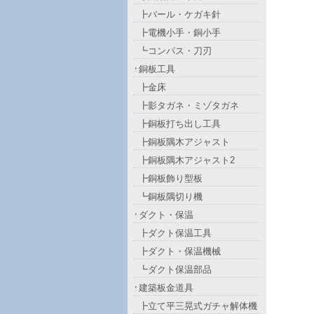
┣バール・ケガキ針
┣電機小手・銅小手
┗コンパス・刀刃
銅板工具
┣金床
┣影タガネ・ミゾタガネ
┣銅板打ち出し工具
┣銅板隅木アジャスト
┣銅板隅木アジャスト2
┣銅板飾り型板
┗銅板隅切り機
ダクト・保温
┣ダクト保温工具
┣ダクト・保温機械
┗ダクト保温部品
建築板金道具
┣立て平三晃式ガチャ解体機