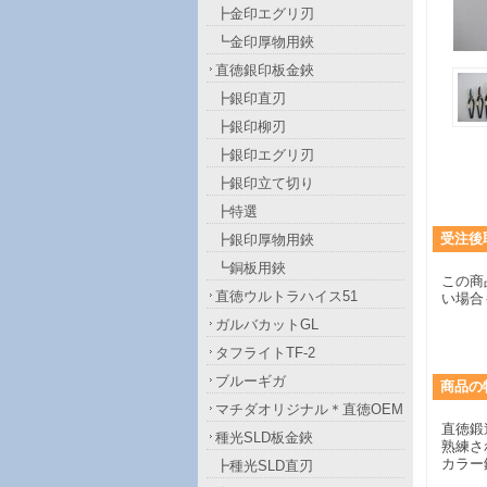
┣金印エグリ刃
┗金印厚物用鋏
直徳銀印板金鋏
┣銀印直刃
┣銀印柳刃
┣銀印エグリ刃
┣銀印立て切り
┣特選
受注後
┣銀印厚物用鋏
┗銅板用鋏
この商
直徳ウルトラハイス51
い場合
ガルバカットGL
タフライトTF-2
ブルーギガ
商品
の
マチダオリジナル＊直徳OEM
直徳鍛
種光SLD板金鋏
熟練さ
カラー
┣種光SLD直刃