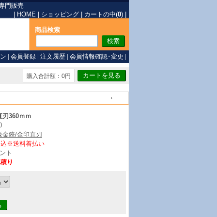
専門販売
|
HOME
|
ショッピング
|
カートの中(
0
)
|
商品検索
ン
|
会員登録
|
注文履歴
|
会員情報確認･変更
|
購入合計額：0円
戻る
刃360ｍｍ
0
板金鋏/金印直刃
振込※送料着払い
ント
見積り
る