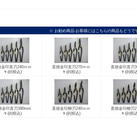
☆ お勧め商品-お客様にはこちらの商品もどうで
徳金印直刃240ｍｍ
直徳金印直刃270ｍｍ
直徳金印直刃3
￥@
(税込)
￥@
(税込)
￥@
(税込
徳金印直刃390mm
直徳金印柳刃240ｍｍ
直徳金印柳刃2
￥@
(税込)
￥@
(税込)
￥@
(税込