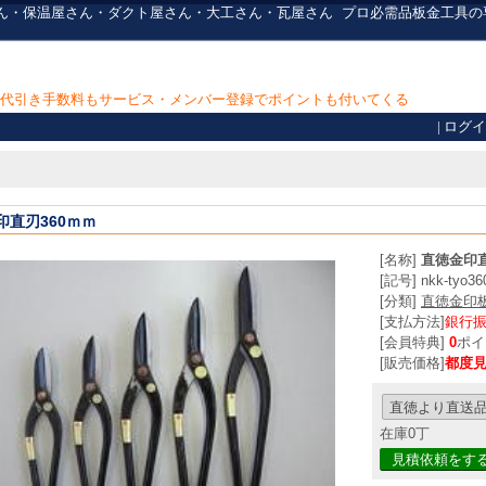
 板金屋さん・保温屋さん・ダクト屋さん・大工さん・瓦屋さん
プロ必需品
板金工具の
上で代引き手数料もサービス・メンバー登録でポイントも付いてくる
|
ログイ
印直刃360ｍｍ
[名称]
直徳金印直
[記号] nkk-tyo36
[分類]
直徳金印
[支払方法]
銀行
[会員特典]
0
ポイ
[販売価格]
都度
在庫0丁
見積依頼をす