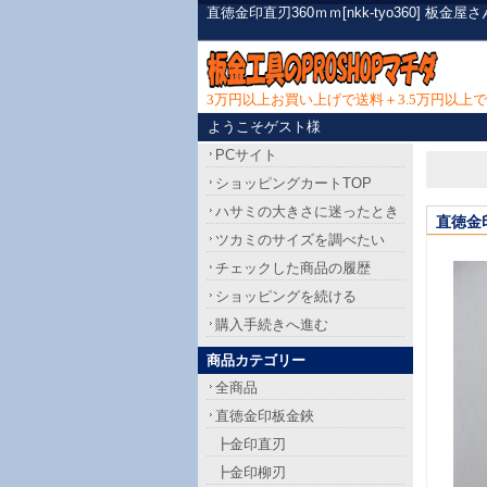
直徳金印直刃360ｍｍ[nkk-tyo360]
3万円以上お買い上げで送料＋3.5万円以
ようこそゲスト様
PCサイト
ショッピングカートTOP
ハサミの大きさに迷ったとき
直徳金
ツカミのサイズを調べたい
チェックした商品の履歴
ショッピングを続ける
購入手続きへ進む
商品カテゴリー
全商品
直徳金印板金鋏
┣金印直刃
┣金印柳刃