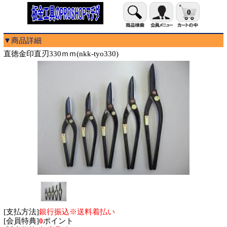
0
▼商品詳細
直徳金印直刃330ｍｍ(nkk-tyo330)
[支払方法]
銀行振込※送料着払い
[会員特典]
0
ポイント