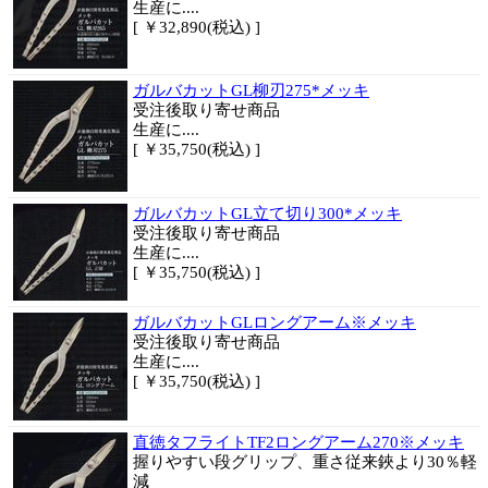
生産に....
[ ￥32,890(税込) ]
ガルバカットGL柳刃275*メッキ
受注後取り寄せ商品
生産に....
[ ￥35,750(税込) ]
ガルバカットGL立て切り300*メッキ
受注後取り寄せ商品
生産に....
[ ￥35,750(税込) ]
ガルバカットGLロングアーム※メッキ
受注後取り寄せ商品
生産に....
[ ￥35,750(税込) ]
直徳タフライトTF2ロングアーム270※メッキ
握りやすい段グリップ、重さ従来鋏より30％軽
減