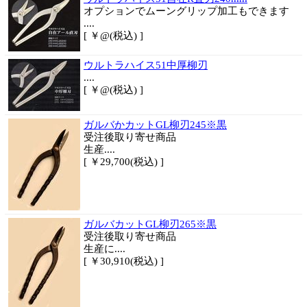
オプションでムーングリップ加工もできます
....
[ ￥@(税込) ]
ウルトラハイス51中厚柳刃
....
[ ￥@(税込) ]
ガルバかカットGL柳刃245※黒
受注後取り寄せ商品
生産....
[ ￥29,700(税込) ]
ガルバカットGL柳刃265※黒
受注後取り寄せ商品
生産に....
[ ￥30,910(税込) ]