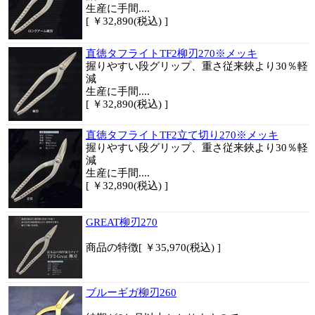
生産に手間....
[ ￥32,890(税込) ]
直徳タフライトTF2柳刃270※メッキ
握りやすい段グリップ、重さ従来鋏より30％軽
減
生産に手間....
[ ￥32,890(税込) ]
直徳タフライトTF2立て切り270※メッキ
握りやすい段グリップ、重さ従来鋏より30％軽
減
生産に手間....
[ ￥32,890(税込) ]
GREAT柳刃270
商品
の特徴
[ ￥35,970(税込) ]
ブルーギガ柳刃260