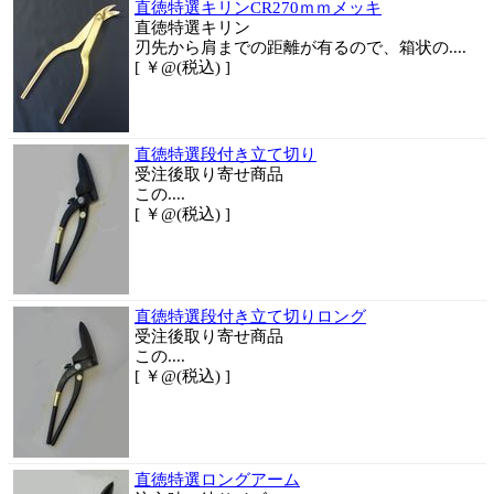
直徳特選キリンCR270ｍｍメッキ
直徳特選キリン
刃先から肩までの距離が有るので、箱状の....
[ ￥@(税込) ]
直徳特選段付き立て切り
受注後取り寄せ商品
この....
[ ￥@(税込) ]
直徳特選段付き立て切りロング
受注後取り寄せ商品
この....
[ ￥@(税込) ]
直徳特選ロングアーム