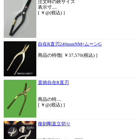
注文時の鋏サイズ
表示寸....
[ ￥@(税込) ]
自在R直刃240mmNM+ムーンG
商品
の特徴
[ ￥37,570(税込) ]
直徳自在R直刃
商品
の特....
[ ￥@(税込) ]
復刻剛直立切り