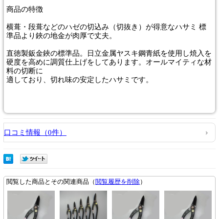
商品
の特徴
横葺・段葺などのハゼの切込み（切抜き）が得意なハサミ 標
準品より鋏の地金が肉厚で丈夫。
直徳製鈑金鋏の標準品。日立金属ヤスキ鋼青紙を使用し焼入を
硬度を高めに調質仕上げをしてあります。オールマイティな材
料の切断に
適しており、切れ味の安定したハサミです。
口コミ情報（0件）