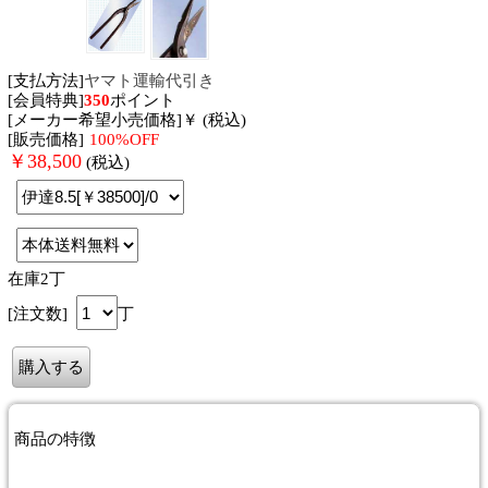
[支払方法]
ヤマト運輸代引き
[会員特典]
350
ポイント
[メーカー希望小売価格]￥ (税込)
[販売価格]
100%OFF
￥
38,500
(税込)
在庫2丁
[注文数]
丁
商品
の特徴