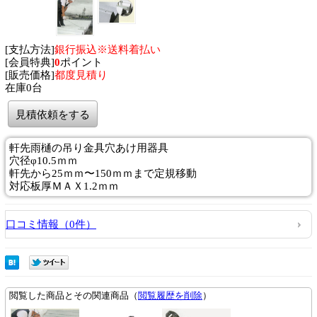
[支払方法]
銀行振込※送料着払い
[会員特典]
0
ポイント
[販売価格]
都度見積り
在庫0台
見積依頼をする
軒先雨樋の吊り金具穴あけ用器具
穴径φ10.5ｍｍ
軒先から25ｍｍ〜150ｍｍまで定規移動
対応板厚ＭＡＸ1.2ｍｍ
口コミ情報（0件）