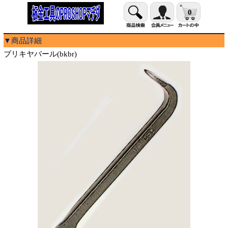
0
▼商品詳細
ブリキヤバール(bkbr)