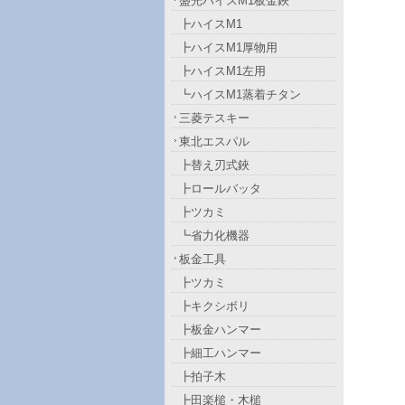
盛光ハイスM1板金鋏
┣ハイスM1
┣ハイスM1厚物用
┣ハイスM1左用
┗ハイスM1蒸着チタン
三菱テスキー
東北エスパル
┣替え刃式鋏
┣ロールバッタ
┣ツカミ
┗省力化機器
板金工具
┣ツカミ
┣キクシボリ
┣板金ハンマー
┣細工ハンマー
┣拍子木
┣田楽槌・木槌