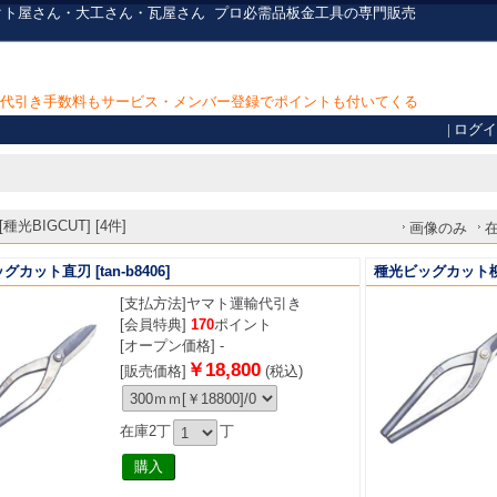
ダクト屋さん・大工さん・瓦屋さん
プロ必需品
板金工具の専門販売
上で代引き手数料もサービス・メンバー登録でポイントも付いてくる
|
ログイ
光BIGCUT] [4件]
画像のみ
ッグカット直刃
[tan-b8406]
種光ビッグカット
[支払方法]
ヤマト運輸代引き
[会員特典]
170
ポイント
[オープン価格] -
￥18,800
[販売価格]
(税込)
在庫2丁
丁