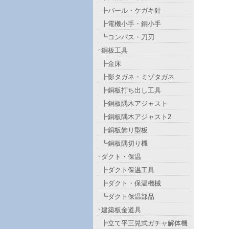
┣バール・ケガキ針
┣電機小手・銅小手
┗コンパス・刀刃
銅板工具
┣金床
┣影タガネ・ミゾタガネ
┣銅板打ち出し工具
┣銅板隅木アジャスト
┣銅板隅木アジャスト2
┣銅板飾り型板
┗銅板隅切り機
ダクト・保温
┣ダクト保温工具
┣ダクト・保温機械
┗ダクト保温部品
建築板金道具
┣立て平三晃式ガチャ解体機