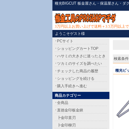
種光BIGCUT 板金屋さん・保温屋さん・
3万円以上お買い上げで送料＋3.5万円以
ようこそゲスト様
PCサイト
ショッピングカートTOP
ハサミの大きさに迷ったとき
検索条件[種
ツカミのサイズを調べたい
種光ビ
チェックした商品の履歴
ショッピングを続ける
購入手続きへ進む
商品カテゴリー
全商品
直徳金印板金鋏
┣金印直刃
┣金印柳刃