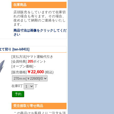
在庫商品
店頭販売をしていますので在庫切
れの場合も有ります。その場合、
改めまして納期のご連絡をいたし
ます。
商品寸法は画像をクリックしてくだ
さい
立て切り
[tan-b8411]
[支払方法]
ヤマト運輸代引き
[会員特典]
205
ポイント
[オープン価格] -
￥22,600
[販売価格]
(税込)
在庫0丁
丁
受注後取り寄せ商品
この商品はお客様よりご注文を頂