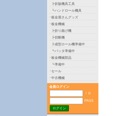
┣折版機具工具
┗ハンドロール機具
板金屋さんグッズ
板金機械
┣折り曲げ機
┣切断機
┣成型ロール機準備中
┗バッタ準備中
板金機械部品
┗準備中
セール
中古機械
会員ログイン
ＩＤ
PASS