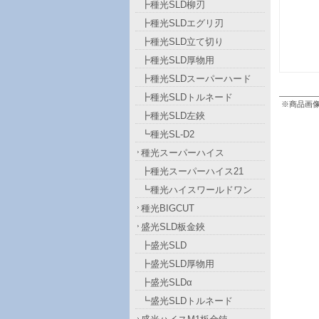
┣種光SLD柳刃
┣種光SLDエグリ刃
┣種光SLD立て切り
┣種光SLD厚物用
┣種光SLDスーパーハード
┣種光SLDトルネード
※商品画
┣種光SLD左鋏
┗種光SL-D2
種光スーパーハイス
┣種光スーパーハイス21
┗種光ハイスワールドワン
種光BIGCUT
盛光SLD板金鋏
┣盛光SLD
┣盛光SLD厚物用
┣盛光SLDα
┗盛光SLDトルネード