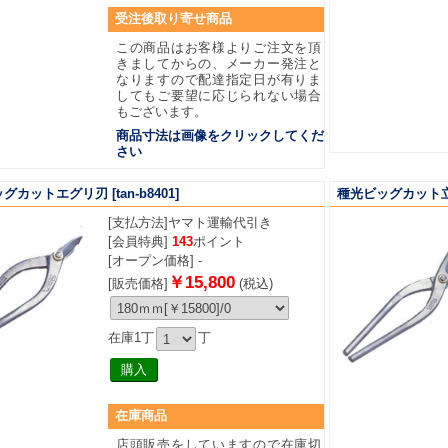
受注後取り寄せ商品
この商品はお客様よりご注文を頂
きましてからの、メーカー発注と
なりますので配達指定日が有りま
してもご要望に応じられない場合
もございます。
商品寸法は画像をクリックしてくだ
さい
ッグカットエグリ刃
[tan-b8401]
種光ビッグカット
[支払方法]
ヤマト運輸代引き
[会員特典]
143
ポイント
[オープン価格] -
￥15,800
[販売価格]
(税込)
在庫1丁
丁
在庫商品
店頭販売をしていますので在庫切