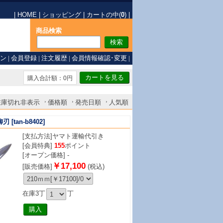
|
HOME
|
ショッピング
|
カートの中(
0
)
|
商品検索
ン
|
会員登録
|
注文履歴
|
会員情報確認･変更
|
購入合計額：0円
在庫切れ非表示
価格順
発売日順
人気順
柳刃
[tan-b8402]
[支払方法]
ヤマト運輸代引き
[会員特典]
155
ポイント
[オープン価格] -
￥17,100
[販売価格]
(税込)
在庫3丁
丁