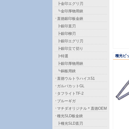
┣金印エグリ刃
┗金印厚物用鋏
直徳銀印板金鋏
┣銀印直刃
┣銀印柳刃
┣銀印エグリ刃
┣銀印立て切り
種光ビ
┣特選
┣銀印厚物用鋏
┗銅板用鋏
直徳ウルトラハイス51
ガルバカットGL
タフライトTF-2
ブルーギガ
マチダオリジナル＊直徳OEM
種光SLD板金鋏
┣種光SLD直刃